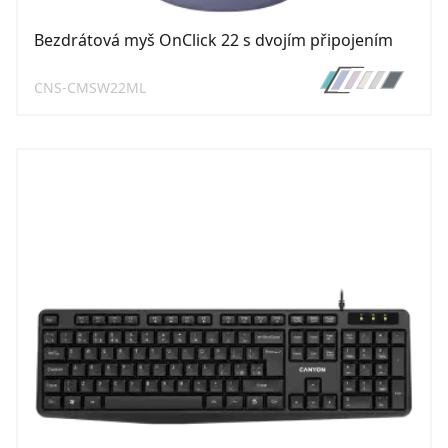
Bezdrátová myš OnClick 22 s dvojím připojením
CNS-CMSW22ML