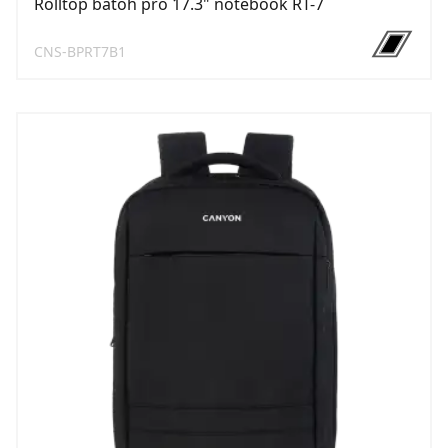
Rolltop batoh pro 17.3" notebook RT-7
CNS-BPRT7B1