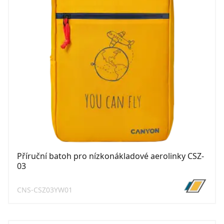
Příruční batoh pro nízkonákladové aerolinky CSZ-
03
CNS-CSZ03YW01