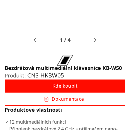
1
/
4
Bezdrátová multimediální klávesnice KB-W50
CNS-HKBW05
Produkt:
Kde koupit
Dokumentace
Produktové vlastnosti
12 multimediálních funkcí
Připojení: bezdrátové 2,4 GHz s přijímačem nano-