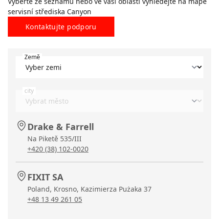
Vyberte ze seznamu nebo ve vaší oblasti vyhledejte na mapě
servisní střediska Canyon
Kontaktujte podporu
Země
city
Drake & Farrell
Na Piketě 535/III
+420 (38) 102-0020
FIXIT SA
Poland, Krosno, Kazimierza Pużaka 37
+48 13 49 261 05