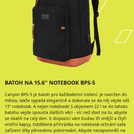
BATOH NA 15.6'' NOTEBOOK BPS-5
Canyon BPS-5 je batoh pro každodenní nošení. Je navržen do
města, takže vypadá elegantně a dokonale se do něj vejde váš
15” notebook. A nejen notebook! S objemem 22 l se do tohoto
batohu vejde spousta dalších věcí - víc než dost na to, abyste
se sbalili na celý den. K dispozici vám budou tři vnější a čtyři
vnitřní kapsy. Oddělená přihrádka na notebook ochrání vaše
zařízení díky pěnovému polstrování. Abyste nezapomněli na