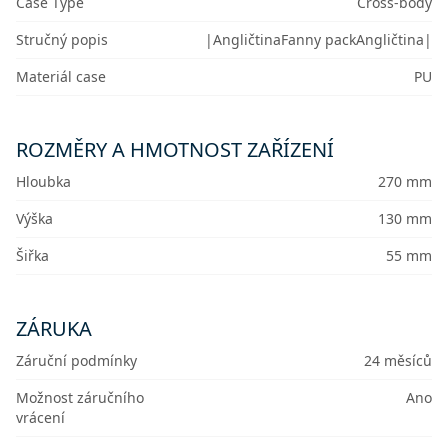
Case Type
Cross-body
Stručný popis
|AngličtinaFanny packAngličtina|
Materiál case
PU
ROZMĚRY A HMOTNOST ZAŘÍZENÍ
Hloubka
270 mm
Výška
130 mm
Šiřka
55 mm
ZÁRUKA
Záruční podmínky
24 měsíců
Možnost záručního
Ano
vrácení