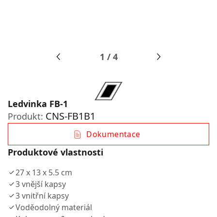
1
/
4
Ledvinka FB-1
CNS-FB1B1
Produkt:
Dokumentace
Produktové vlastnosti
27 x 13 x 5.5 cm
3 vnější kapsy
3 vnitřní kapsy
Voděodolný materiál