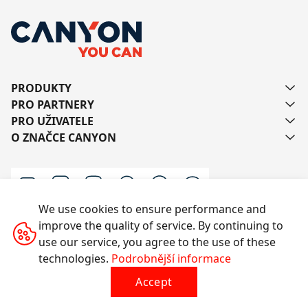
PRODUKTY
PRO PARTNERY
PRO UŽIVATELE
O ZNAČCE CANYON
We use cookies to ensure performance and
improve the quality of service. By continuing to
Kontaktujte nás
use our service, you agree to the use of these
technologies.
Podrobnější informace
Accept
Všechna práva vyhrazena © 2014-2026 CANYON