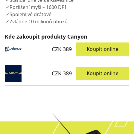
Standardně velká klávesnice
Rozlišení myši – 1600 DPI
Spolehlivé drátové
Zvládne 10 milionů úhozů
Kde zakoupit produkty Canyon
CZK 389
Koupit online
CZK 389
Koupit online