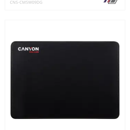
CNS-CMSW09DG