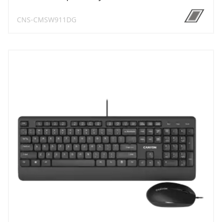
CNS-CMSW911DG