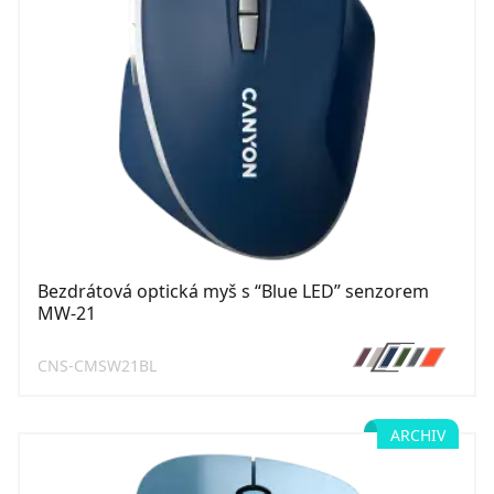
Bezdrátová optická myš s “Blue LED” senzorem
MW-21
CNS-CMSW21BL
ARCHIV