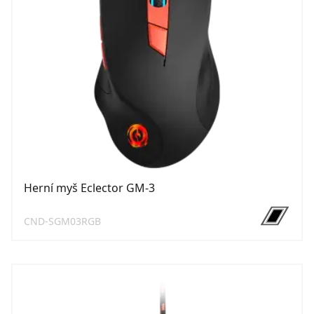
Herní myš Eclector GM-3
CND-SGM03RGB