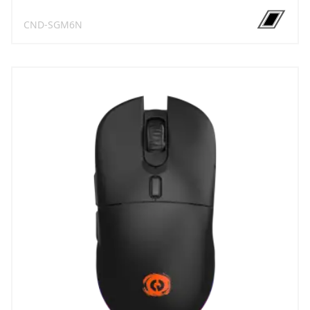
CND-SGM6N