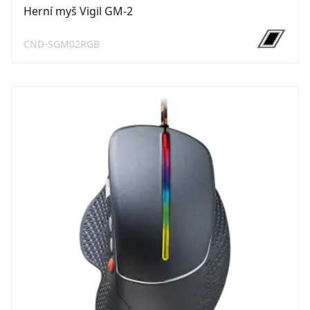
Herní myš Vigil GM-2
CND-SGM02RGB