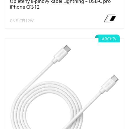
Opletený 8-pinový kabel Lightning – USB-C pro
iPhone CFI-12
CNE-CFI12W
ARCHIV