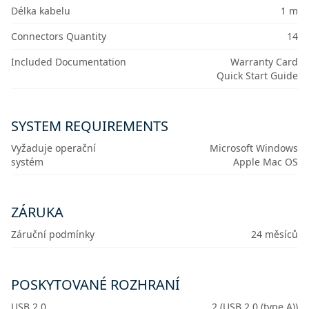
Délka kabelu
1 m
Connectors Quantity
14
Included Documentation
Warranty Card
Quick Start Guide
SYSTEM REQUIREMENTS
Vyžaduje operační
Microsoft Windows
systém
Apple Mac OS
ZÁRUKA
Záruční podmínky
24 měsíců
POSKYTOVANÉ ROZHRANÍ
USB 2.0
2 (USB 2.0 (type A))