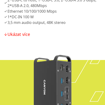
2*USB-C to host, 1*USB-C 3.0, 2*USB-A 3.0 5 Gbps;
2*USB-A 2.0, 480Mbps
Ethernet 10/100/1000 Mbps
1*DC-IN 100 W
3,5 mm audio output, 48K stereo
Ukázat více