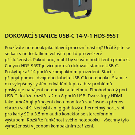
DOKOVACÍ STANICE USB-C 14-V-1 HDS-95ST
Používáte notebook jako hlavní pracovní nástroj? Určitě jste se
setkali s nedostatkem volných portů pro veškeré
příslušenství. Pokud ano, mohl by se vám hodit tento produkt.
Canyon HDS-95ST je víceportová dokovací stanice USB-C.
Poskytuje až 14 portů v kompaktním provedení. Stačí ji
připojit pomocí dvojitého kabelu USB-C k notebooku. Stanice
má vylepšený systém odvádění tepla a bez problémů
poskytuje napájení notebooku a telefonu. Plnohodnotný port
USB-C dokáže rozšířit až na 8 portů USB. Dva vstupy HDMI
také umožňují připojení dvou monitorů současně a přenos
obrazu ve 4K. Nechybí ani gigabitový ethernetový port, slot
pro karty SD a 3,5mm audio konektor se stereofonním
výstupem. Rozšiřte funkčnost svého notebooku - všechny tyto
vymoženosti v jednom kompaktním zařízení.