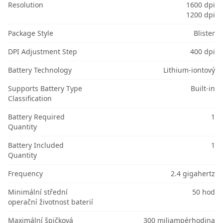
Resolution
1600 dpi
1200 dpi
Package Style
Blister
DPI Adjustment Step
400 dpi
Battery Technology
Lithium-iontový
Supports Battery Type
Built-in
Classification
Battery Required
1
Quantity
Battery Included
1
Quantity
Frequency
2.4 gigahertz
Minimální střední
50 hod
operační životnost baterií
Maximální špičková
300 miliampérhodina