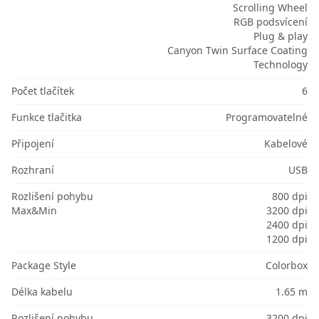
Scrolling Wheel
RGB podsvícení
Plug & play
Canyon Twin Surface Coating
Technology
Počet tlačítek
6
Funkce tlačitka
Programovatelné
Připojení
Kabelové
Rozhraní
USB
Rozlišení pohybu
800 dpi
Max&Min
3200 dpi
2400 dpi
1200 dpi
Package Style
Colorbox
Délka kabelu
1.65 m
Rozlišení pohybu
3200 dpi