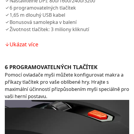
Nastavitelné DPI: 800/1600/2400/3200
6 programovatelných tlačítek
1,65 m dlouhý USB kabel
Bonusová samolepka v balení
Životnost tlačítek: 3 miliony kliknutí
Ukázat více
6 PROGRAMOVATELNÝCH TLAČÍTEK
Pomocí ovladače myši můžete konfigurovat makra a
příkazy tlačítek pro vaše oblíbené hry. Hrajte s
maximální účinností přizpůsobením myši speciálně pro
vaši herní postavu.