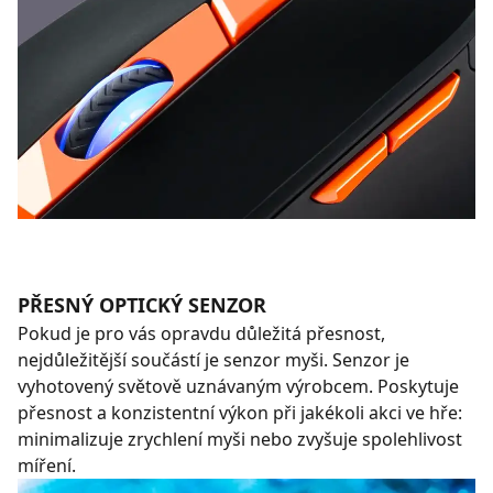
PŘESNÝ OPTICKÝ SENZOR
Pokud je pro vás opravdu důležitá přesnost,
nejdůležitější součástí je senzor myši. Senzor je
vyhotovený světově uznávaným výrobcem. Poskytuje
přesnost a konzistentní výkon při jakékoli akci ve hře:
minimalizuje zrychlení myši nebo zvyšuje spolehlivost
míření.