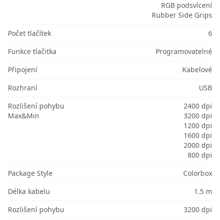
RGB podsvícení
Rubber Side Grips
Počet tlačítek
6
Funkce tlačitka
Programovatelné
Připojení
Kabelové
Rozhraní
USB
Rozlišení pohybu
2400 dpi
Max&Min
3200 dpi
1200 dpi
1600 dpi
2000 dpi
800 dpi
Package Style
Colorbox
Délka kabelu
1.5 m
Rozlišení pohybu
3200 dpi