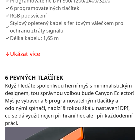
Programovatelné DPI 800/1200/2400/3200
6 programovatelných tlačítek
RGB podsvícení
Stylový opletený kabel s feritovým válečkem pro
ochranu ztráty signálu
Délka kabelu: 1,65 m
Ukázat více
6 PEVNÝCH TLAČÍTEK
Když hledáte spolehlivou herní myš s minimalistickým
designem, tou správnou volbou bude Canyon Eclector!
Myš je vybavena 6 programovatelnými tlačítky a
odolnými spínači, nabízí širokou škálu nastavení DPI,
co se dá využit nejen při hraní her, ale i při každodenní
práci.