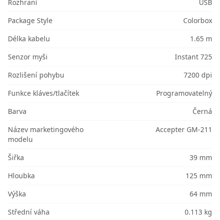
Rozhraní
USB
Package Style
Colorbox
Délka kabelu
1.65 m
Senzor myši
Instant 725
Rozlišení pohybu
7200 dpi
Funkce kláves/tlačítek
Programovatelný
Barva
Černá
Název marketingového
Accepter GM-211
modelu
Šiřka
39 mm
Hloubka
125 mm
Výška
64 mm
Střední váha
0.113 kg