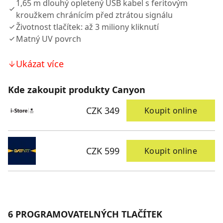
1,65 m dlouhý opletený USB kabel s feritovým
kroužkem chránícím před ztrátou signálu
Životnost tlačítek: až 3 miliony kliknutí
Matný UV povrch
Ukázat více
Kde zakoupit produkty Canyon
CZK 349
Koupit online
CZK 599
Koupit online
6 PROGRAMOVATELNÝCH TLAČÍTEK