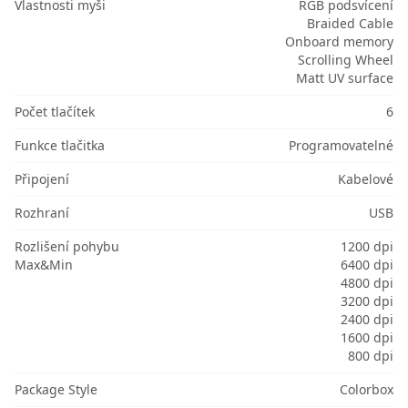
Vlastnosti myši
RGB podsvícení
Braided Cable
Onboard memory
Scrolling Wheel
Matt UV surface
Počet tlačítek
6
Funkce tlačitka
Programovatelné
Připojení
Kabelové
Rozhraní
USB
Rozlišení pohybu
1200 dpi
Max&Min
6400 dpi
4800 dpi
3200 dpi
2400 dpi
1600 dpi
800 dpi
Package Style
Colorbox