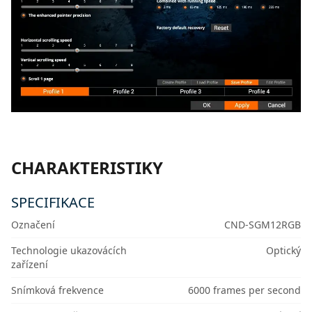
CHARAKTERISTIKY
SPECIFIKACE
Označení
CND-SGM12RGB
Technologie ukazovácích
Optický
zařízení
Snímková frekvence
6000 frames per second