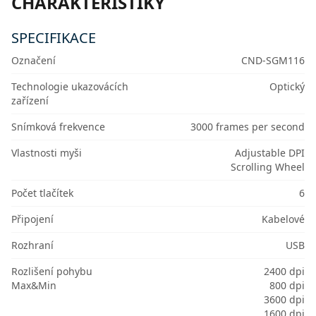
CHARAKTERISTIKY
SPECIFIKACE
Označení
CND-SGM116
Technologie ukazovácích
Optický
zařízení
Snímková frekvence
3000 frames per second
Vlastnosti myši
Adjustable DPI
Scrolling Wheel
Počet tlačítek
6
Připojení
Kabelové
Rozhraní
USB
Rozlišení pohybu
2400 dpi
Max&Min
800 dpi
3600 dpi
1600 dpi