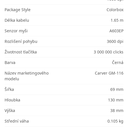
Package Style
Colorbox
Délka kabelu
1.65 m
Senzor myši
A603EP
Rozlišení pohybu
3600 dpi
Životnost tlačítka
3 000 000 clicks
Barva
Černá
Název marketingového
Carver GM-116
modelu
Šiřka
69 mm
Hloubka
130 mm
Výška
38 mm
Střední váha
0.105 kg