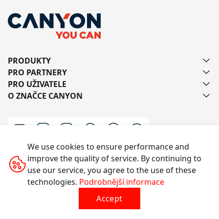
PRODUKTY
PRO PARTNERY
PRO UŽIVATELE
O ZNAČCE CANYON
We use cookies to ensure performance and
improve the quality of service. By continuing to
Kontaktujte nás
use our service, you agree to the use of these
technologies.
Podrobnější informace
Accept
Všechna práva vyhrazena © 2014-2026 CANYON