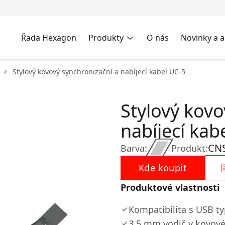
Řada Hexagon
Produkty
O nás
Novinky a a
Stylový kovový synchronizační a nabíjecí kabel UC-5
Stylový kovo
nabíjecí kab
CN
Barva:
Produkt:
Kde koupit
Produktové vlastnosti
Kompatibilita s USB t
3,5 mm vodič v kovov