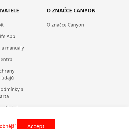
IVATELE
O ZNAČCE CANYON
it
O značce Canyon
ife App
 a manuály
centra
chrany
 údajů
podmínky a
karta
oužívání
cookie
Accept
obnější