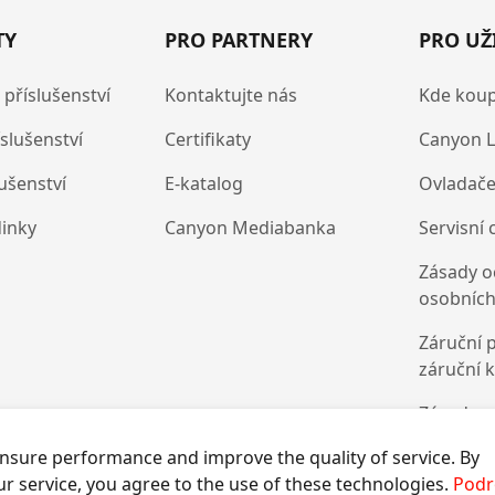
TY
PRO PARTNERY
PRO UŽ
 příslušenství
Kontaktujte nás
Kde koup
íslušenství
Certifikaty
Canyon L
lušenství
E-katalog
Ovladače
dinky
Canyon Mediabanka
Servisní 
Zásady o
osobních
Záruční 
záruční 
Zásady p
souborů 
nsure performance and improve the quality of service. By
ur service, you agree to the use of these technologies.
Podr