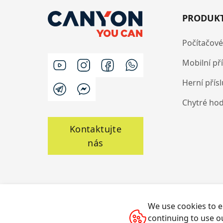
PRODUK
Počítačové
Mobilní př
Herní přís
Chytré ho
Kontaktujte
nás
We use cookies to e
continuing to use o