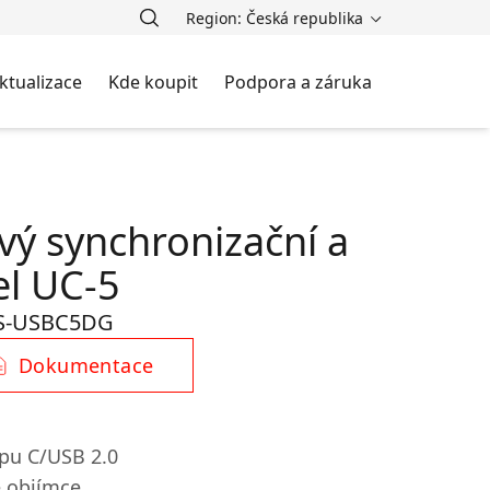
Region: Česká republika
ktualizace
Kde koupit
Podpora a záruka
vý synchronizační a
el UC-5
S-USBC5DG
Dokumentace
ypu C/USB 2.0
é objímce