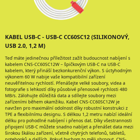
KABEL USB-C - USB-C CC60SC12 (SILIKONOVÝ,
USB 2.0, 1,2 M)
Teď máte jedinečnou příležitost zažít budoucnost nabíjení s
kabelem CNS-CC60SC12W – špičkovým USB-C na USB-C
kabelem, který přináší bezkonkurenční výkon. S úctyhodným
výkonem 60 W nabije vaše kompatibilní zařízení
neuvěřitelnou rychlostí. Přenášejte velké soubory, videa a
fotografie s lehkostí díky působivé přenosové rychlosti 480
MB/s. Zálohujte důležitá data a sdílejte soubory mezi
zařízeními během okamžiku. Kabel CNS-CC60SC12W je
navržen pro maximální odolnost díky robustní konstrukci z
TPE a flexibilnímu designu. S délkou 1,2 metru nabízí ideální
délku pro pohodlné nabíjení i přenos dat. Díky všestrannosti
připojení USB-C můžete snadno nabíjet a přenášet data mezi
širokou škálou zařízení, včetně chytrých telefonů, tabletů,
notebooků a dalších. Pokud bychom to měli shrnout, CNS-