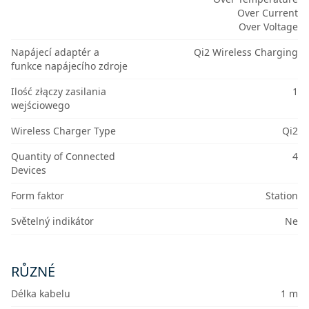
Over Current
Over Voltage
Napájecí adaptér a
Qi2 Wireless Charging
funkce napájecího zdroje
Ilość złączy zasilania
1
wejściowego
Wireless Charger Type
Qi2
Quantity of Connected
4
Devices
Form faktor
Station
Světelný indikátor
Ne
RŮZNÉ
Délka kabelu
1 m