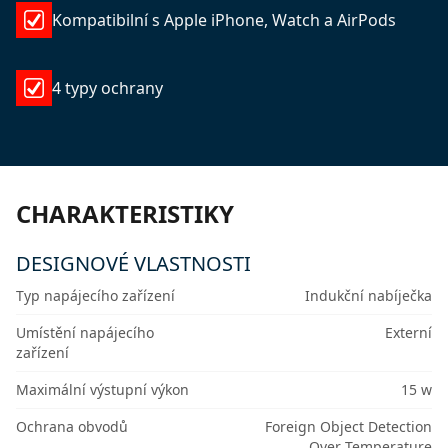
Kompatibilní s Apple iPhone, Watch a AirPods
4 typy ochrany
CHARAKTERISTIKY
DESIGNOVÉ VLASTNOSTI
Typ napájecího zařízení
Indukční nabíječka
Umístění napájecího
Externí
zařízení
Maximální výstupní výkon
15 w
Ochrana obvodů
Foreign Object Detection
Over Temperature