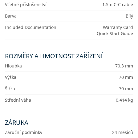
Včetně příslušenství
1.5m C-C cable
Barva
Bílý
Included Documentation
Warranty Card
Quick Start Guide
ROZMĚRY A HMOTNOST ZAŘÍZENÍ
Hloubka
70.3 mm
Výška
70 mm
Šiřka
70 mm
Střední váha
0.414 kg
ZÁRUKA
Záruční podmínky
24 měsíců