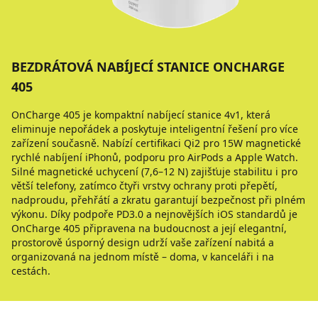
BEZDRÁTOVÁ NABÍJECÍ STANICE ONCHARGE
405
OnCharge 405 je kompaktní nabíjecí stanice 4v1, která
eliminuje nepořádek a poskytuje inteligentní řešení pro více
zařízení současně. Nabízí certifikaci Qi2 pro 15W magnetické
rychlé nabíjení iPhonů, podporu pro AirPods a Apple Watch.
Silné magnetické uchycení (7,6–12 N) zajišťuje stabilitu i pro
větší telefony, zatímco čtyři vrstvy ochrany proti přepětí,
nadproudu, přehřátí a zkratu garantují bezpečnost při plném
výkonu. Díky podpoře PD3.0 a nejnovějších iOS standardů je
OnCharge 405 připravena na budoucnost a její elegantní,
prostorově úsporný design udrží vaše zařízení nabitá a
organizovaná na jednom místě – doma, v kanceláři i na
cestách.