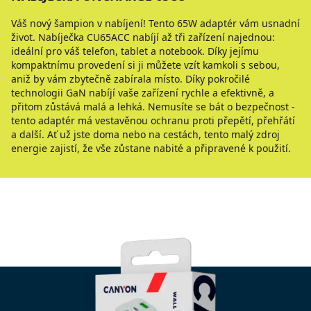
Váš nový šampion v nabíjení! Tento 65W adaptér vám usnadní
život. Nabíječka CU65ACC nabíjí až tři zařízení najednou:
ideální pro váš telefon, tablet a notebook. Díky jejímu
kompaktnímu provedení si ji můžete vzít kamkoli s sebou,
aniž by vám zbytečně zabírala místo. Díky pokročilé
technologii GaN nabíjí vaše zařízení rychle a efektivně, a
přitom zůstává malá a lehká. Nemusíte se bát o bezpečnost -
tento adaptér má vestavěnou ochranu proti přepětí, přehřátí
a další. Ať už jste doma nebo na cestách, tento malý zdroj
energie zajistí, že vše zůstane nabité a připravené k použití.