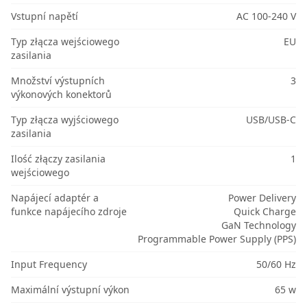
Vstupní napětí
AC 100-240 V
Typ złącza wejściowego
EU
zasilania
Množství výstupních
3
výkonových konektorů
Typ złącza wyjściowego
USB/USB-C
zasilania
Ilość złączy zasilania
1
wejściowego
Napájecí adaptér a
Power Delivery
funkce napájecího zdroje
Quick Charge
GaN Technology
Programmable Power Supply (PPS)
Input Frequency
50/60 Hz
Maximální výstupní výkon
65 w