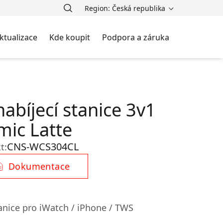
Region: Česká republika
ktualizace
Kde koupit
Podpora a záruka
abíjecí stanice 3v1
ic Latte
CNS-WCS304CL
t:
Dokumentace
anice pro iWatch / iPhone / TWS