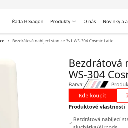
Řada Hexagon
Produkty
O nás
Novinky a a
ice
Bezdrátová nabíjecí stanice 3v1 WS-304 Cosmic Latte
Bezdrátová n
WS-304 Cosm
Barva:
Produk
Kde koupit
Produktové vlastnosti
Bezdrátová nabíjecí st
sluchátka/Airpods