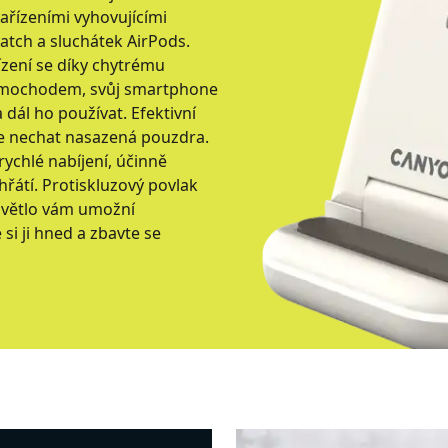
ařízeními vyhovujícími
atch a sluchátek AirPods.
řízení se díky chytrému
Mimochodem, svůj smartphone
 dál ho používat. Efektivní
te nechat nasazená pouzdra.
rychlé nabíjení, účinně
řátí. Protiskluzový povlak
 světlo vám umožní
si ji hned a zbavte se