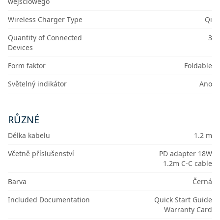
wejściowego
Wireless Charger Type
Qi
Quantity of Connected
3
Devices
Form faktor
Foldable
Světelný indikátor
Ano
RŮZNÉ
Délka kabelu
1.2 m
Včetně příslušenství
PD adapter 18W
1.2m C-C cable
Barva
Černá
Included Documentation
Quick Start Guide
Warranty Card