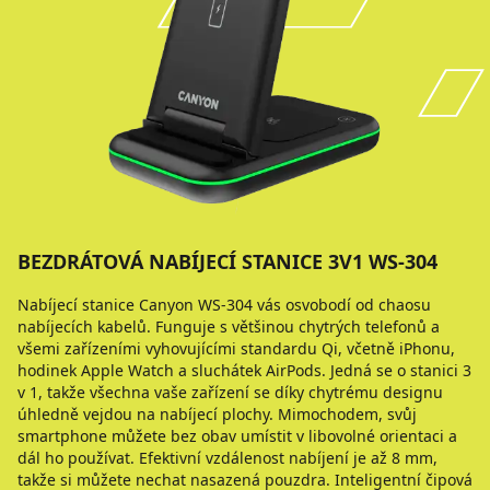
BEZDRÁTOVÁ NABÍJECÍ STANICE 3V1 WS-304
Nabíjecí stanice Canyon WS-304 vás osvobodí od chaosu
nabíjecích kabelů. Funguje s většinou chytrých telefonů a
všemi zařízeními vyhovujícími standardu Qi, včetně iPhonu,
hodinek Apple Watch a sluchátek AirPods. Jedná se o stanici 3
v 1, takže všechna vaše zařízení se díky chytrému designu
úhledně vejdou na nabíjecí plochy. Mimochodem, svůj
smartphone můžete bez obav umístit v libovolné orientaci a
dál ho používat. Efektivní vzdálenost nabíjení je až 8 mm,
takže si můžete nechat nasazená pouzdra. Inteligentní čipová