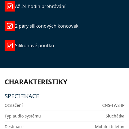
Až 24 hodin přehrávání
2 páry silikonových koncovek
Silikonové poutko
CHARAKTERISTIKY
SPECIFIKACE
Označení
CNS-TWS4P
Typ audio systému
Sluchátka
Destinace
Mobilní telefon