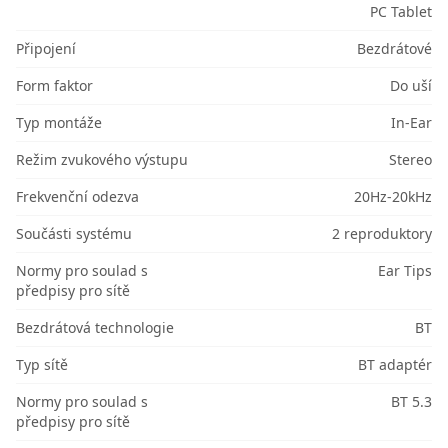
PC Tablet
Připojení
Bezdrátové
Form faktor
Do uší
Typ montáže
In-Ear
Režim zvukového výstupu
Stereo
Frekvenční odezva
20Hz-20kHz
Součásti systému
2 reproduktory
Normy pro soulad s
Ear Tips
předpisy pro sítě
Bezdrátová technologie
BT
Typ sítě
BT adaptér
Normy pro soulad s
BT 5.3
předpisy pro sítě