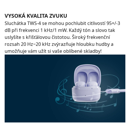
VYSOKÁ KVALITA ZVUKU
Sluchátka TWS-4 se mohou pochlubit citlivostí 95+/-3
dB při frekvenci 1 kHz/1 mW. Každý tón a slovo tak
uslyšíte s křišťálovou čistotou. Široký frekvenční
rozsah 20 Hz~20 kHz zvýrazňuje hloubku hudby a
umožňuje vám užít si vaše oblíbené skladby!