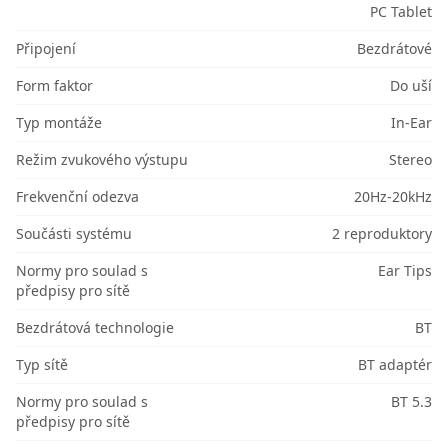
PC Tablet
Připojení
Bezdrátové
Form faktor
Do uší
Typ montáže
In-Ear
Režim zvukového výstupu
Stereo
Frekvenční odezva
20Hz-20kHz
Součásti systému
2 reproduktory
Normy pro soulad s
Ear Tips
předpisy pro sítě
Bezdrátová technologie
BT
Typ sítě
BT adaptér
Normy pro soulad s
BT 5.3
předpisy pro sítě