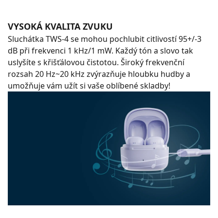
VYSOKÁ KVALITA ZVUKU
Sluchátka TWS-4 se mohou pochlubit citlivostí 95+/-3
dB při frekvenci 1 kHz/1 mW. Každý tón a slovo tak
uslyšíte s křišťálovou čistotou. Široký frekvenční
rozsah 20 Hz~20 kHz zvýrazňuje hloubku hudby a
umožňuje vám užít si vaše oblíbené skladby!