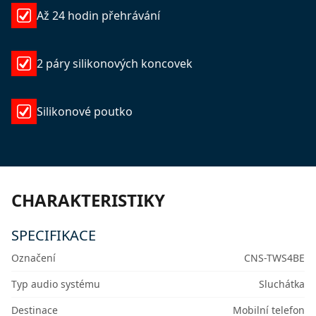
Až 24 hodin přehrávání
2 páry silikonových koncovek
Silikonové poutko
CHARAKTERISTIKY
SPECIFIKACE
Označení
CNS-TWS4BE
Typ audio systému
Sluchátka
Destinace
Mobilní telefon