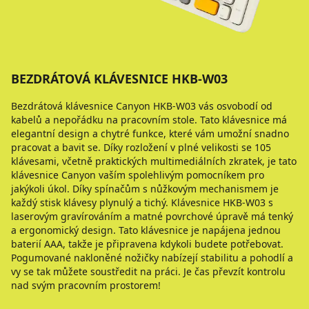
BEZDRÁTOVÁ KLÁVESNICE HKB-W03
Bezdrátová klávesnice Canyon HKB-W03 vás osvobodí od
kabelů a nepořádku na pracovním stole. Tato klávesnice má
elegantní design a chytré funkce, které vám umožní snadno
pracovat a bavit se. Díky rozložení v plné velikosti se 105
klávesami, včetně praktických multimediálních zkratek, je tato
klávesnice Canyon vaším spolehlivým pomocníkem pro
jakýkoli úkol. Díky spínačům s nůžkovým mechanismem je
každý stisk klávesy plynulý a tichý. Klávesnice HKB-W03 s
laserovým gravírováním a matné povrchové úpravě má tenký
a ergonomický design. Tato klávesnice je napájena jednou
baterií AAA, takže je připravena kdykoli budete potřebovat.
Pogumované nakloněné nožičky nabízejí stabilitu a pohodlí a
vy se tak můžete soustředit na práci. Je čas převzít kontrolu
nad svým pracovním prostorem!