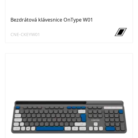
Bezdrátová klávesnice OnType W01
CNE-CKEYW01