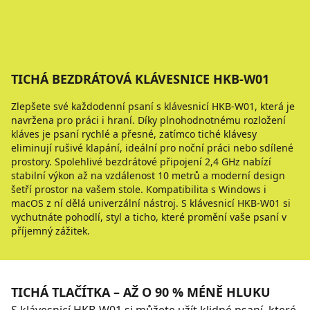
TICHÁ BEZDRÁTOVÁ KLÁVESNICE HKB-W01
Zlepšete své každodenní psaní s klávesnicí HKB-W01, která je
navržena pro práci i hraní. Díky plnohodnotnému rozložení
kláves je psaní rychlé a přesné, zatímco tiché klávesy
eliminují rušivé klapání, ideální pro noční práci nebo sdílené
prostory. Spolehlivé bezdrátové připojení 2,4 GHz nabízí
stabilní výkon až na vzdálenost 10 metrů a moderní design
šetří prostor na vašem stole. Kompatibilita s Windows i
macOS z ní dělá univerzální nástroj. S klávesnicí HKB-W01 si
vychutnáte pohodlí, styl a ticho, které promění vaše psaní v
příjemný zážitek.
TICHÁ TLAČÍTKA – AŽ O 90 % MÉNĚ HLUKU