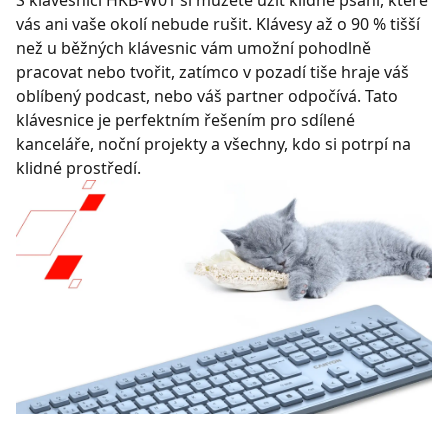
S klávesnicí HKB-W01 si můžete užít klidné psaní, které
vás ani vaše okolí nebude rušit. Klávesy až o 90 % tišší
než u běžných klávesnic vám umožní pohodlně
pracovat nebo tvořit, zatímco v pozadí tiše hraje váš
oblíbený podcast, nebo váš partner odpočívá. Tato
klávesnice je perfektním řešením pro sdílené
kanceláře, noční projekty a všechny, kdo si potrpí na
klidné prostředí.