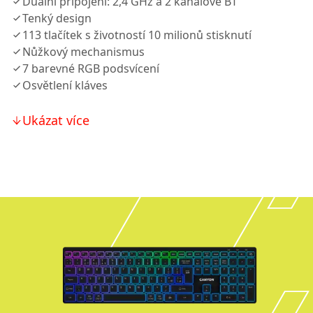
Duální připojení: 2,4 GHz a 2 kanálové BT
Tenký design
113 tlačítek s životností 10 milionů stisknutí
Nůžkový mechanismus
7 barevné RGB podsvícení
Osvětlení kláves
Ukázat více