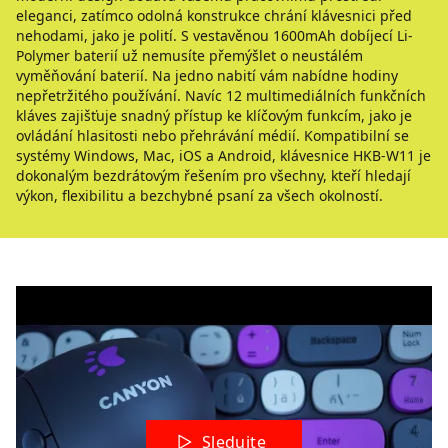
eleganci, zatímco odolná konstrukce chrání klávesnici před
nehodami, jako je polití. S vestavěnou 1600mAh dobíjecí Li-
Polymer baterií už nemusíte přemýšlet o neustálém
vyměňování baterií. Na jedno nabití vám nabídne hodiny
nepřetržitého používání. Navíc 12 multimediálních funkčních
kláves zajišťuje snadný přístup ke klíčovým funkcím, jako je
ovládání hlasitosti nebo přehrávání médií. Kompatibilní se
systémy Windows, Mac, iOS a Android, klávesnice HKB-W11 je
dokonalým bezdrátovým řešením pro všechny, kteří hledají
výkon, flexibilitu a bezchybné psaní za všech okolností.
Sledujte