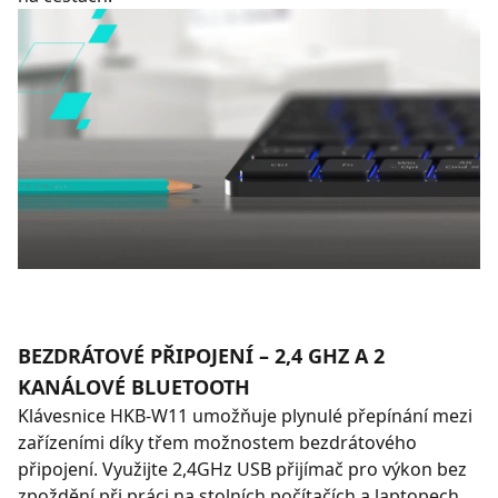
BEZDRÁTOVÉ PŘIPOJENÍ – 2,4 GHZ A 2
KANÁLOVÉ BLUETOOTH
Klávesnice HKB-W11 umožňuje plynulé přepínání mezi
zařízeními díky třem možnostem bezdrátového
připojení. Využijte 2,4GHz USB přijímač pro výkon bez
zpoždění při práci na stolních počítačích a laptopech,