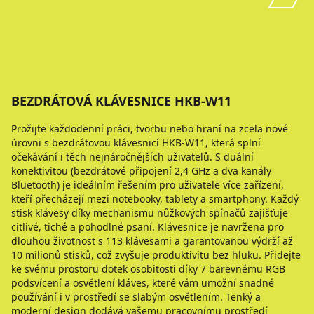
BEZDRÁTOVÁ KLÁVESNICE HKB-W11
Prožijte každodenní práci, tvorbu nebo hraní na zcela nové
úrovni s bezdrátovou klávesnicí HKB-W11, která splní
očekávání i těch nejnáročnějších uživatelů. S duální
konektivitou (bezdrátové připojení 2,4 GHz a dva kanály
Bluetooth) je ideálním řešením pro uživatele více zařízení,
kteří přecházejí mezi notebooky, tablety a smartphony. Každý
stisk klávesy díky mechanismu nůžkových spínačů zajišťuje
citlivé, tiché a pohodlné psaní. Klávesnice je navržena pro
dlouhou životnost s 113 klávesami a garantovanou výdrží až
10 milionů stisků, což zvyšuje produktivitu bez hluku. Přidejte
ke svému prostoru dotek osobitosti díky 7 barevnému RGB
podsvícení a osvětlení kláves, které vám umožní snadné
používání i v prostředí se slabým osvětlením. Tenký a
moderní design dodává vašemu pracovnímu prostředí