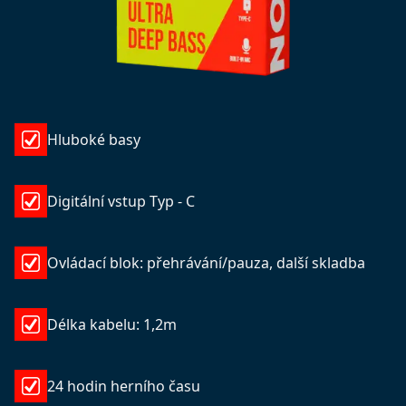
Hluboké basy
Digitální vstup Typ - C
Ovládací blok: přehrávání/pauza, další skladba
Délka kabelu: 1,2m
24 hodin herního času