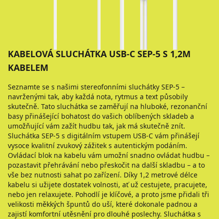
KABELOVÁ SLUCHÁTKA USB-C SEP-5 S 1,2M
KABELEM
Seznamte se s našimi stereofonními sluchátky SEP-5 –
navrženými tak, aby každá nota, rytmus a text působily
skutečně. Tato sluchátka se zaměřují na hluboké, rezonanční
basy přinášející bohatost do vašich oblíbených skladeb a
umožňující vám zažít hudbu tak, jak má skutečně znít.
Sluchátka SEP-5 s digitálním vstupem USB-C vám přinášejí
vysoce kvalitní zvukový zážitek s autentickým podáním.
Ovládací blok na kabelu vám umožní snadno ovládat hudbu –
pozastavit přehrávání nebo přeskočit na další skladbu – a to
vše bez nutnosti sahat po zařízení. Díky 1,2 metrové délce
kabelu si užijete dostatek volnosti, ať už cestujete, pracujete,
nebo jen relaxujete. Pohodlí je klíčové, a proto jsme přidali tři
velikosti měkkých špuntů do uší, které dokonale padnou a
zajistí komfortní utěsnění pro dlouhé poslechy. Sluchátka s