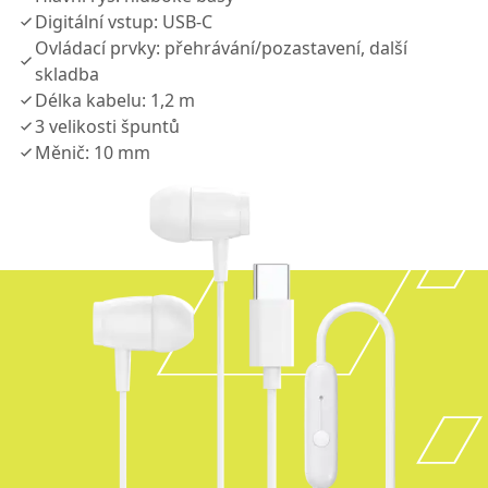
Digitální vstup: USB-C
Ovládací prvky: přehrávání/pozastavení, další
skladba
Délka kabelu: 1,2 m
3 velikosti špuntů
Měnič: 10 mm