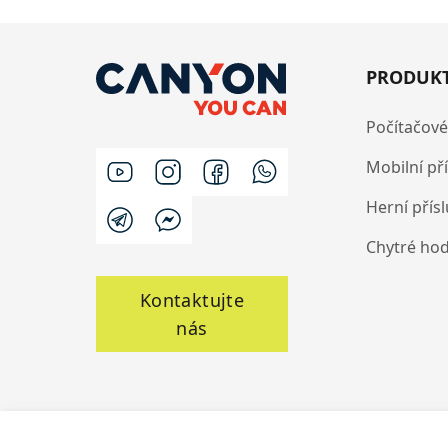
PRODUK
Počítačové
Mobilní př
Herní přís
Chytré ho
Kontaktujte
nás