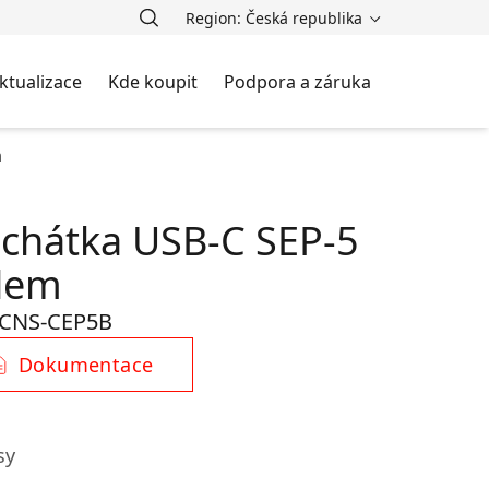
Region: Česká republika
ktualizace
Kde koupit
Podpora a záruka
m
uchátka USB-C SEP-5
elem
CNS-CEP5B
Dokumentace
sy