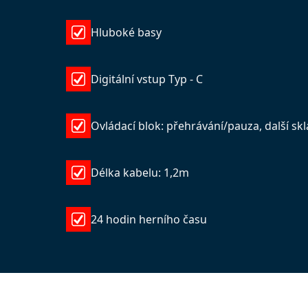
Hluboké basy
Digitální vstup Typ - C
Ovládací blok: přehrávání/pauza, další sk
Délka kabelu: 1,2m
24 hodin herního času