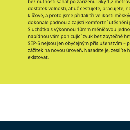
bez nutnosti sahat po zařízení. Díky 1,2 metrov
dostatek volnosti, ať už cestujete, pracujete, n
klíčové, a proto jsme přidali tři velikosti měkk
dokonale padnou a zajistí komfortní utěsnění 
Sluchátka s výkonnou 10mm měničovou jednotk
nabídnou vám pohlcující zvuk bez zbytečné hm
SEP-5 nejsou jen obyčejným příslušenstvím –
zážitek na novou úroveň. Nasadíte je, zesílíte
existovat.