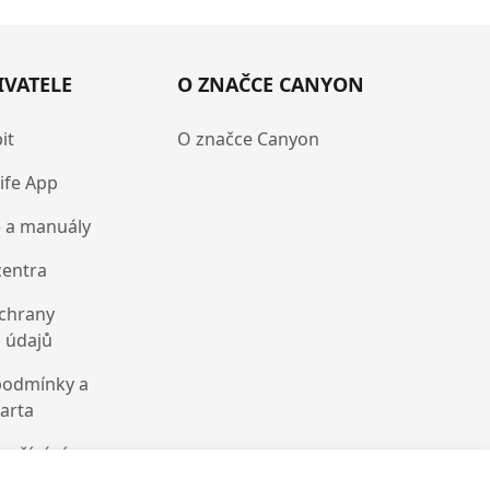
IVATELE
O ZNAČCE CANYON
it
O značce Canyon
ife App
 a manuály
centra
chrany
 údajů
podmínky a
karta
oužívání
cookie