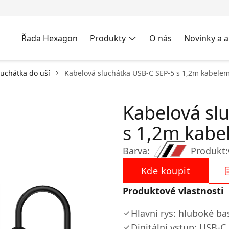
Řada Hexagon
Produkty
O nás
Novinky a a
luchátka do uší
Kabelová sluchátka USB-C SEP-5 s 1,2m kabele
Kabelová sl
s 1,2m kab
Barva:
Produkt:
Kde koupit
Produktové vlastnosti
Hlavní rys: hluboké ba
Digitální vstup: USB-C