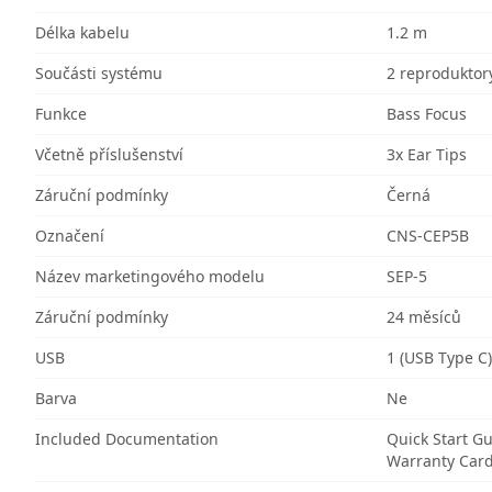
Délka kabelu
1.2 m
Součásti systému
2 reproduktor
Funkce
Bass Focus
Včetně příslušenství
3x Ear Tips
Záruční podmínky
Černá
Označení
CNS-CEP5B
Název marketingového modelu
SEP-5
Záruční podmínky
24 měsíců
USB
1 (USB Type C)
Barva
Ne
Included Documentation
Quick Start G
Warranty Car