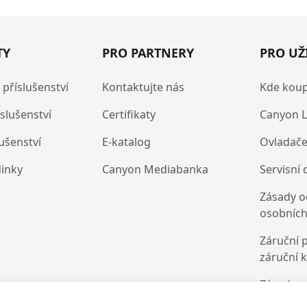
TY
PRO PARTNERY
PRO UŽ
 příslušenství
Kontaktujte nás
Kde koup
íslušenství
Certifikaty
Canyon L
lušenství
E-katalog
Ovladače
dinky
Canyon Mediabanka
Servisní 
Zásady o
osobních
Záruční 
záruční 
Zásady p
souborů 