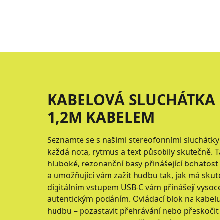
KABELOVÁ SLUCHÁTKA U
1,2M KABELEM
Seznamte se s našimi stereofonními sluchátky 
každá nota, rytmus a text působily skutečně. T
hluboké, rezonanční basy přinášející bohatost
a umožňující vám zažít hudbu tak, jak má skute
digitálním vstupem USB-C vám přinášejí vysoce 
autentickým podáním. Ovládací blok na kabel
hudbu – pozastavit přehrávání nebo přeskočit n