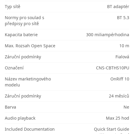
Typ sítě
BT adaptér
Normy pro soulad s
BT 5.3
předpisy pro sítě
Kapacita baterie
300 miliampérhodina
Max. Rozsah Open Space
10 m
Záruční podmínky
Fialová
Označení
CNS-CBTHS10PU
Název marketingového
OnRiff 10
modelu
Záruční podmínky
24 měsíců
Barva
Ne
Audio playback
Max 25 hod
Included Documentation
Quick Start Guide