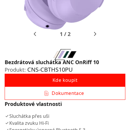
1
/
2
Bezdrátová sluchátka ANC OnRiff 10
CNS-CBTHS10PU
Produkt:
Kde koupit
Dokumentace
Produktové vlastnosti
Sluchátka přes uši
Kvalita zvuku Hi-Fi