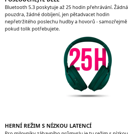
Bluetooth 5.3 poskytuje až 25 hodin přehrávání. Žádná
pouzdra, žádné dobíjení, jen pětadvacet hodin
nepřetržitého poslechu hudby a hovorů - samozřejmě
pokud tolik potřebujete.
HERNÍ REŽIM S NÍZKOU LATENCÍ
Pro milovníky zábavního průmyslu je tu režim s nízkou