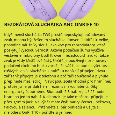
BEZDRÁTOVÁ SLUCHÁTKA ANC ONRIFF 10
Když menší sluchátka TWS prostě neposkytují požadovaný
zvuk, mohou být řešením sluchátka Canyon OnRiff 10. Velké,
pohodlné náušníky slouží jako kryt pro reproduktory, které
poskytují vysokou věrnost. Aktivní potlačení šumu využívá
vestavěné mikrofony k odfiltrování nežádoucích zvuků, takže
zvuk je vždy křišťálově čistý. Určitě je používejte pro hovory -
potlačení okolního hluku zaručí, že váš hlas bude slyšet bez
rušivých vlivů. Sluchátka OnRiff 10 nabízejí připojení dvou
zařízení: připojte je k telefonu a počítači současně a plynule
přepínejte mezi zdroji. Navíc jsou zcela vhodná pro hraní her,
protože jsme přidali herní režim s nízkou latencí. Díky
energeticky úspornému Bluetooth 5.3 nabízejí až 25 hodin
hraní na jedno nabití. K dispozici je také možnost připojit je
přes 3,5mm jack. Na výběr máte čtyři barvy: černou, béžovou,
fialovou a zelenou. Přitáhněte si pár pohledů a užijte si
melodie s OnRiff 10 - pořiďte si je hned.