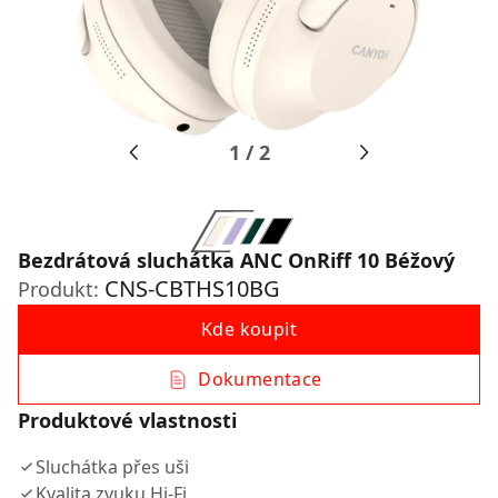
1
/
2
Bezdrátová sluchátka ANC OnRiff 10 Béžový
CNS-CBTHS10BG
Produkt:
Kde koupit
Dokumentace
Produktové vlastnosti
Sluchátka přes uši
Kvalita zvuku Hi-Fi