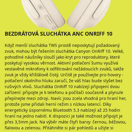
BEZDRÁTOVÁ SLUCHÁTKA ANC ONRIFF 10
Když menší sluchátka TWS prostě neposkytují požadovaný
zvuk, mohou být řešením sluchátka Canyon OnRiff 10. Velké,
pohodlné náušníky slouží jako kryt pro reproduktory, které
poskytují vysokou věrnost. Aktivní potlačení šumu využívá
vestavěné mikrofony k odfiltrování nežádoucích zvuků, takže
zvuk je vždy křišťálově čistý. Určitě je používejte pro hovory -
potlačení okolního hluku zaručí, že váš hlas bude slyšet bez
rušivých vlivů. Sluchátka OnRiff 10 nabízejí připojení dvou
zařízení: připojte je k telefonu a počítači současně a plynule
přepínejte mezi zdroji. Navíc jsou zcela vhodná pro hraní her,
protože jsme přidali herní režim s nízkou latencí. Díky
energeticky úspornému Bluetooth 5.3 nabízejí až 25 hodin
hraní na jedno nabití. K dispozici je také možnost připojit je
přes 3,5mm jack. Na výběr máte čtyři barvy: černou, béžovou,
fialovou a zelenou. Přitáhněte si pár pohledů a užijte si