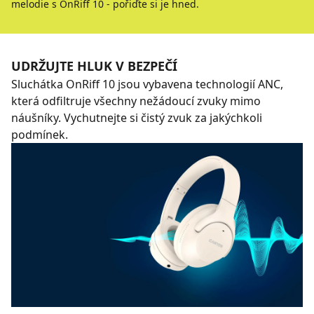
melodie s OnRiff 10 - pořiďte si je hned.
UDRŽUJTE HLUK V BEZPEČÍ
Sluchátka OnRiff 10 jsou vybavena technologií ANC,
která odfiltruje všechny nežádoucí zvuky mimo
náušníky. Vychutnejte si čistý zvuk za jakýchkoli
podmínek.