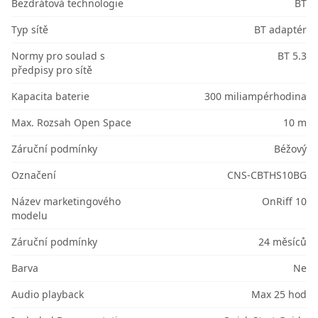
Bezdrátová technologie
BT
Typ sítě
BT adaptér
Normy pro soulad s
BT 5.3
předpisy pro sítě
Kapacita baterie
300 miliampérhodina
Max. Rozsah Open Space
10 m
Záruční podmínky
Béžový
Označení
CNS-CBTHS10BG
Název marketingového
OnRiff 10
modelu
Záruční podmínky
24 měsíců
Barva
Ne
Audio playback
Max 25 hod