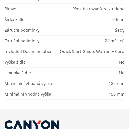
Plnivo
Pěna tvarovaná za studena
Šířka židle
60mm
Záruční podmínky
Šedý
Záruční podmínky
24 měsíců
Included Documentation
Quick Start Guide, Warranty Card
Výška židle
No
Hloubka židle
No
Maximální vhodná výška
185 mm
Minimální vhodná výška
150 mm