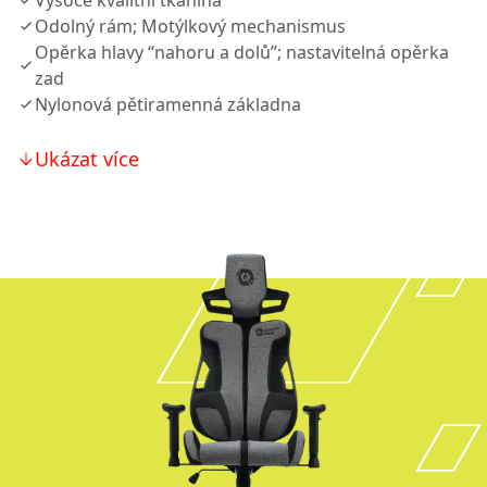
Vysoce kvalitní tkanina
Odolný rám; Motýlkový mechanismus
Opěrka hlavy “nahoru a dolů”; nastavitelná opěrka
zad
Nylonová pětiramenná základna
Ukázat více