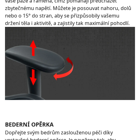
vaše paže a ramena, čímž pomáhají předcházet
zbytečnému napětí. Můžete je posouvat nahoru, dolů
nebo o 15° do stran, aby se přizpůsobily vašemu
držení těla i aktivitě, a zajistily tak maximální pohodlí.
BEDERNÍ OPĚRKA
Dopřejte svým bedrům zaslouženou péči díky