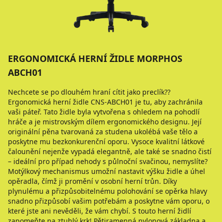
ERGONOMICKÁ HERNÍ ŽIDLE MORPHOS
ABCH01
Nechcete se po dlouhém hraní cítit jako preclík??
Ergonomická herní židle CNS-ABCH01 je tu, aby zachránila
vaši páteř. Tato židle byla vytvořena s ohledem na pohodlí
hráče a je mistrovským dílem ergonomického designu. Její
originální pěna tvarovaná za studena ukolébá vaše tělo a
poskytne mu bezkonkurenční oporu. Vysoce kvalitní látkové
čalounění nejenže vypadá elegantně, ale také se snadno čistí
– ideální pro případ nehody s půlnoční svačinou, nemyslíte?
Motýlkový mechanismus umožní nastavit výšku židle a úhel
opěradla, čímž ji promění v osobní herní trůn. Díky
plynulému a přizpůsobitelnému polohování se opěrka hlavy
snadno přizpůsobí vašim potřebám a poskytne vám oporu, o
které jste ani nevěděli, že vám chybí. S touto herní židlí
zapomeňte na ztuhlý krk! Pětiramenná nylonová základna a