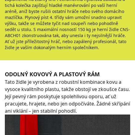
tichá kolečka zajišťují hladké manévrování po vaší herní
aréně, aniž byste rušili ostatní hráče nebo svého domácího
mazlíčka. Plynový píst 4. třídy vám umožní snadno upravit
výšku, takže se můžete tyčit nad soupeři nebo pohodlně
sedět u stolu. S maximální nosností 150 kg je herní židle CNS-
ABCH01 zkonstruována tak, aby unesla i ty nejsilnější hráče.
Ať už jste příležitostný hráč, nebo zapálený profesionál, tato
židle je vaším dokonalým herním společníkem.
ODOLNÝ KOVOVÝ A PLASTOVÝ RÁM
Tato židle je vyrobena z robustní kombinace kovu a
vysoce kvalitního plastu, takže obstojí ve zkoušce času.
Její pevný rám poskytuje spolehlivou oporu, ať už
pracujete, hrajete, nebo jen odpočíváte. Žádné skřípání
ani viklání – jen stabilní pohodlí.