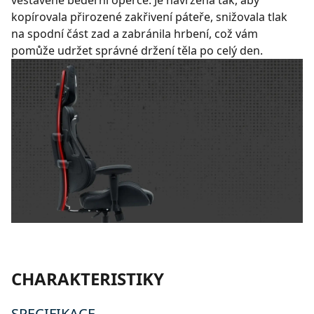
vestavěné bederní opěrce. Je navržena tak, aby
kopírovala přirozené zakřivení páteře, snižovala tlak
na spodní část zad a zabránila hrbení, což vám
pomůže udržet správné držení těla po celý den.
CHARAKTERISTIKY
SPECIFIKACE