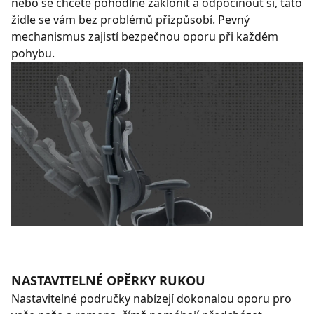
nebo se chcete pohodlně zaklonit a odpočinout si, tato
židle se vám bez problémů přizpůsobí. Pevný
mechanismus zajistí bezpečnou oporu při každém
pohybu.
NASTAVITELNÉ OPĚRKY RUKOU
Nastavitelné područky nabízejí dokonalou oporu pro