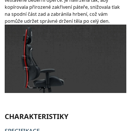
vestavěné bederní opěrce. Je navržena tak, aby
kopírovala přirozené zakřivení páteře, snižovala tlak
na spodní část zad a zabránila hrbení, což vám
pomůže udržet správné držení těla po celý den.
CHARAKTERISTIKY
SPECIFIKACE