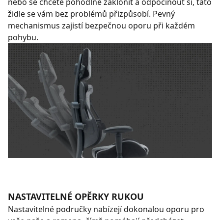
nebo se chcete pohodlně zaklonit a odpočinout si, tato
židle se vám bez problémů přizpůsobí. Pevný
mechanismus zajistí bezpečnou oporu při každém
pohybu.
NASTAVITELNÉ OPĚRKY RUKOU
Nastavitelné područky nabízejí dokonalou oporu pro