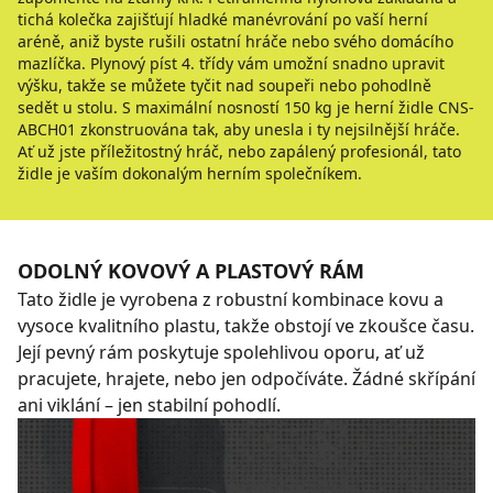
tichá kolečka zajišťují hladké manévrování po vaší herní
aréně, aniž byste rušili ostatní hráče nebo svého domácího
mazlíčka. Plynový píst 4. třídy vám umožní snadno upravit
výšku, takže se můžete tyčit nad soupeři nebo pohodlně
sedět u stolu. S maximální nosností 150 kg je herní židle CNS-
ABCH01 zkonstruována tak, aby unesla i ty nejsilnější hráče.
Ať už jste příležitostný hráč, nebo zapálený profesionál, tato
židle je vaším dokonalým herním společníkem.
ODOLNÝ KOVOVÝ A PLASTOVÝ RÁM
Tato židle je vyrobena z robustní kombinace kovu a
vysoce kvalitního plastu, takže obstojí ve zkoušce času.
Její pevný rám poskytuje spolehlivou oporu, ať už
pracujete, hrajete, nebo jen odpočíváte. Žádné skřípání
ani viklání – jen stabilní pohodlí.