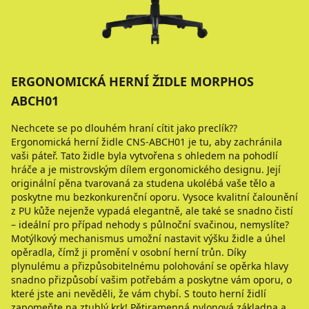
ERGONOMICKÁ HERNÍ ŽIDLE MORPHOS
ABCH01
Nechcete se po dlouhém hraní cítit jako preclík??
Ergonomická herní židle CNS-ABCH01 je tu, aby zachránila
vaši páteř. Tato židle byla vytvořena s ohledem na pohodlí
hráče a je mistrovským dílem ergonomického designu. Její
originální pěna tvarovaná za studena ukolébá vaše tělo a
poskytne mu bezkonkurenční oporu. Vysoce kvalitní čalounění
z PU kůže nejenže vypadá elegantně, ale také se snadno čistí
– ideální pro případ nehody s půlnoční svačinou, nemyslíte?
Motýlkový mechanismus umožní nastavit výšku židle a úhel
opěradla, čímž ji promění v osobní herní trůn. Díky
plynulému a přizpůsobitelnému polohování se opěrka hlavy
snadno přizpůsobí vašim potřebám a poskytne vám oporu, o
které jste ani nevěděli, že vám chybí. S touto herní židlí
zapomeňte na ztuhlý krk! Pětiramenná nylonová základna a