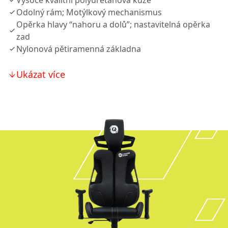
Vysoce kvalitní polyuretanová kůže
Odolný rám; Motýlkový mechanismus
Opěrka hlavy “nahoru a dolů”; nastavitelná opěrka
zad
Nylonová pětiramenná základna
Ukázat více