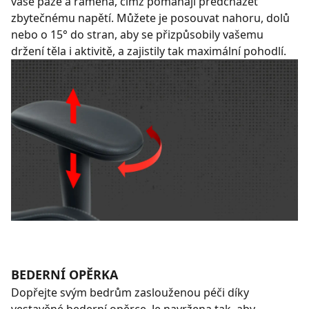
vaše paže a ramena, čímž pomáhají předcházet
zbytečnému napětí. Můžete je posouvat nahoru, dolů
nebo o 15° do stran, aby se přizpůsobily vašemu
držení těla i aktivitě, a zajistily tak maximální pohodlí.
BEDERNÍ OPĚRKA
Dopřejte svým bedrům zaslouženou péči díky