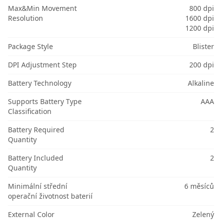
Max&Min Movement
800 dpi
Resolution
1600 dpi
1200 dpi
Package Style
Blister
DPI Adjustment Step
200 dpi
Battery Technology
Alkaline
Supports Battery Type
AAA
Classification
Battery Required
2
Quantity
Battery Included
2
Quantity
Minimální střední
6 měsíců
operační životnost baterií
External Color
Zelený