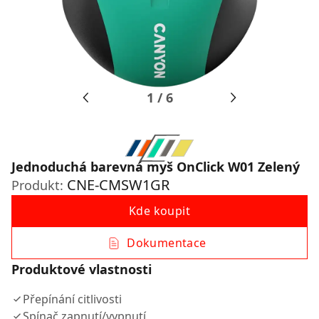
1
/
6
Jednoduchá barevná myš OnClick W01 Zelený
CNE-CMSW1GR
Produkt:
Kde koupit
Dokumentace
Produktové vlastnosti
Přepínání citlivosti
Spínač zapnutí/vypnutí