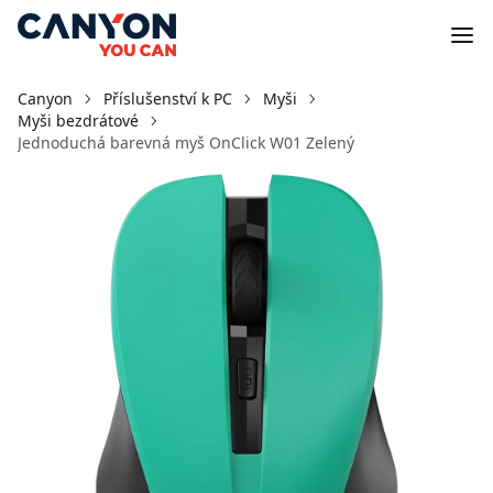
Canyon
Příslušenství k PC
Myši
Myši bezdrátové
Jednoduchá barevná myš OnClick W01 Zelený