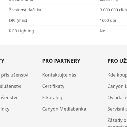
Životnost tlačítka
3 000 000 clic
DPI (max)
1600 dpi
RGB Lighting
Ne
TY
PRO PARTNERY
PRO UŽ
 příslušenství
Kontaktujte nás
Kde koup
íslušenství
Certifikaty
Canyon L
lušenství
E-katalog
Ovladače
dinky
Canyon Mediabanka
Servisní 
Zásady o