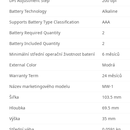
DPI Adjustment Step
200 dpi
Battery Technology
Alkaline
Supports Battery Type Classification
AAA
Battery Required Quantity
2
Battery Included Quantity
2
Minimální střední operační životnost baterií
6 měsíců
External Color
Modrá
Warranty Term
24 měsíců
Název marketingového modelu
MW-1
Šiřka
103.5 mm
Hloubka
69.5 mm
Výška
35 mm
Střední váha
0.0591 kg