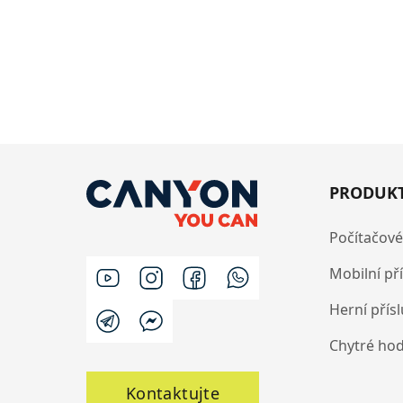
PRODUK
Počítačové
Mobilní př
Herní přís
Chytré ho
Kontaktujte