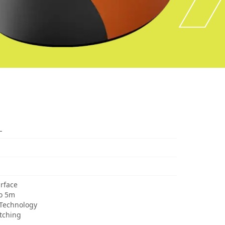
L
urface
to 5m
 Technology
itching