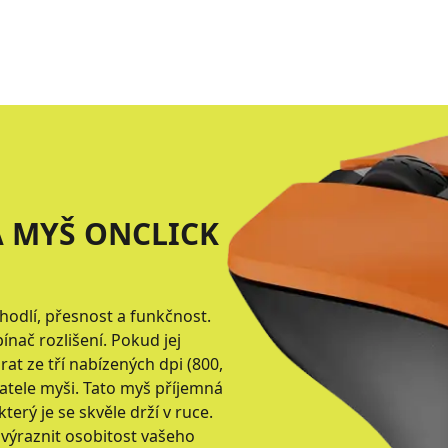
 MYŠ ONCLICK
hodlí, přesnost a funkčnost.
nač rozlišení. Pokud jej
at ze tří nabízených dpi (800,
atele myši. Tato myš příjemná
rý je se skvěle drží v ruce.
výraznit osobitost vašeho