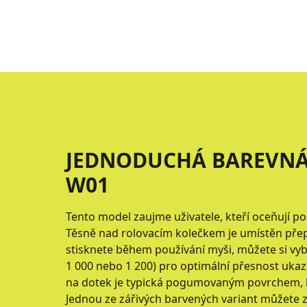
JEDNODUCHÁ BAREVNÁ
W01
Tento model zaujme uživatele, kteří oceňují po
Těsně nad rolovacím kolečkem je umístěn přepí
stisknete během používání myši, můžete si vybr
1 000 nebo 1 200) pro optimální přesnost ukaz
na dotek je typická pogumovaným povrchem, kte
Jednou ze zářivých barvených variant můžete z