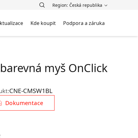
Region: Česká republika
ktualizace
Kde koupit
Podpora a záruka
barevná myš OnClick
CNE-CMSW1BL
ukt:
Dokumentace
í