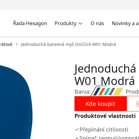
Řada Hexagon
Produkty
O nás
Novinky a a
rátové
Jednoduchá barevná myš OnClick W01 Modrá
Jednoduchá 
W01 Modrá
Barva:
Prod
Kde koupit
Produktové vlastnosti
Přepínání citlivosti
Spínač zapnutí/vypnut