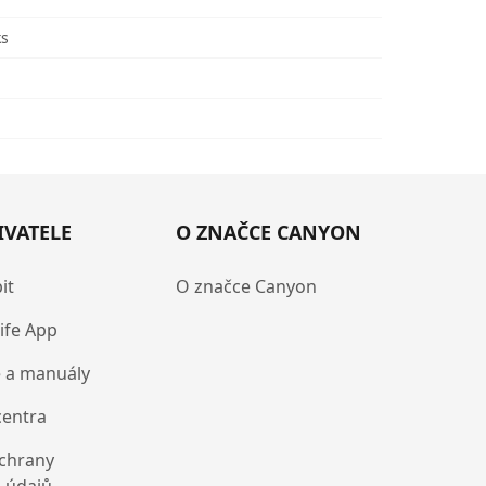
ks
IVATELE
O ZNAČCE CANYON
it
O značce Canyon
ife App
 a manuály
centra
chrany