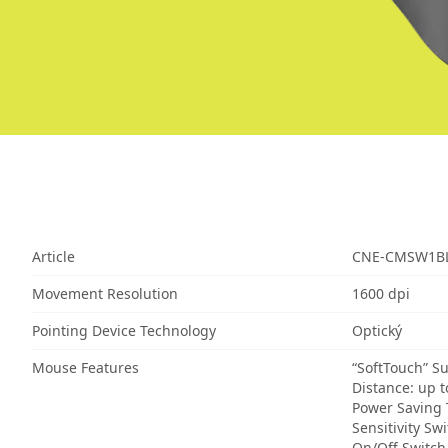
Article
CNE-CMSW1B
Movement Resolution
1600 dpi
Pointing Device Technology
Optický
Mouse Features
“SoftTouch” S
Distance: up 
Power Saving
Sensitivity Sw
On/Off Switch