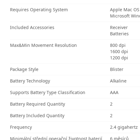
Requires Operating System
Apple Mac OS
Microsoft Wi
Included Accessories
Receiver
Batteries
Max&Min Movement Resolution
800 dpi
1600 dpi
1200 dpi
Package Style
Blister
Battery Technology
Alkaline
Supports Battery Type Classification
AAA
Battery Required Quantity
2
Battery Included Quantity
2
Frequency
2.4 gigahertz
Minimální střední operační životnost baterií
6 měsíců