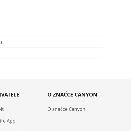
ks
IVATELE
O ZNAČCE CANYON
it
O značce Canyon
ife App