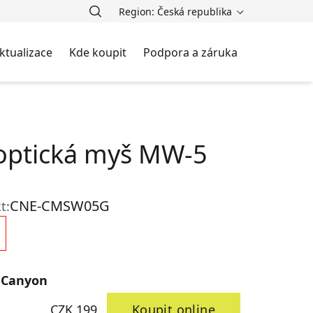
Region: Česká republika
ktualizace
Kde koupit
Podpora a záruka
optická myš MW-5
CNE-CMSW05G
t:
 Canyon
CZK 199
Koupit online