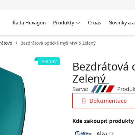
Řada Hexagon
Produkty
O nás
Novinky a a
rátové
Bezdrátová optická myš MW-5 Zelený
ARCHIV
Bezdrátová 
Zelený
Barva:
Produk
Dokumentace
Kde zakoupit produkty
Alza.cz