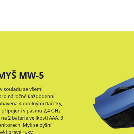
MYŠ MW-5
 v souladu se všemi
pro náročné každodenní
ybavena 4 odolnými tlačítky,
vé připojení v pásmu 2,4 GHz
a 2 baterie velikosti AAA. 3
nitorech. Myš se pyšní
é i pravé ruky.