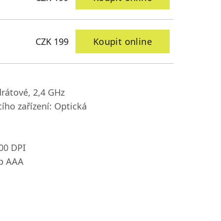
CZK 199
Koupit online
drátové, 2,4 GHz
ího zařízení: Optická
00 DPI
yp AAA