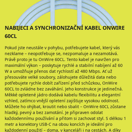
NABÍJECÍ A SYNCHRONIZAČNÍ KABEL ONWIRE
60CL
Pokud jste neustále v pohybu, potřebujete kabel, který vás
nezklame – neopotřebuje se, nezpomaluje a nezamotává.
Právě proto je tu OnWire 60CL. Tento kabel je navržen pro
maximální výkon – poskytuje rychlé a stabilní nabíjení až 60
W a umožňuje přenos dat rychlostí až 480 Mbps. Ať už
přesouváte velké soubory, zálohujete důležitá data nebo
potřebujete rychle dobít zařízení před schůzkou, OnWire
60CL to zvládne bez zaváhání. Jeho konstrukce je jedinečná.
Měkké opletené jádro dodává kabelu flexibilitu a elegantní
vzhled, zatímco vnější opletení zajišťuje vysokou odolnost.
Můžete ho ohýbat, kroutit nebo sbalit – OnWire 60CL zůstane
hladký, pevný a bez zamotání. Je připraven odolat
každodennímu používání a přitom si zachovat styl. S délkou 1
metr a konektory USB-C na obou koncích je ideální pro
každodenní použití – doma, v kanceláři i na cestách. A díky