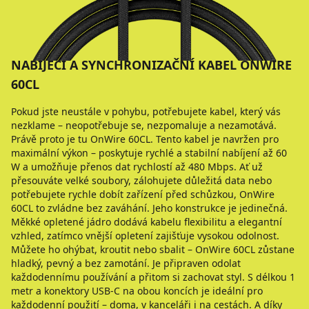
NABÍJECÍ A SYNCHRONIZAČNÍ KABEL ONWIRE
60CL
Pokud jste neustále v pohybu, potřebujete kabel, který vás
nezklame – neopotřebuje se, nezpomaluje a nezamotává.
Právě proto je tu OnWire 60CL. Tento kabel je navržen pro
maximální výkon – poskytuje rychlé a stabilní nabíjení až 60
W a umožňuje přenos dat rychlostí až 480 Mbps. Ať už
přesouváte velké soubory, zálohujete důležitá data nebo
potřebujete rychle dobít zařízení před schůzkou, OnWire
60CL to zvládne bez zaváhání. Jeho konstrukce je jedinečná.
Měkké opletené jádro dodává kabelu flexibilitu a elegantní
vzhled, zatímco vnější opletení zajišťuje vysokou odolnost.
Můžete ho ohýbat, kroutit nebo sbalit – OnWire 60CL zůstane
hladký, pevný a bez zamotání. Je připraven odolat
každodennímu používání a přitom si zachovat styl. S délkou 1
metr a konektory USB-C na obou koncích je ideální pro
každodenní použití – doma, v kanceláři i na cestách. A díky