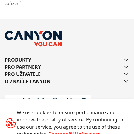
zařízení
PRODUKTY
PRO PARTNERY
PRO UŽIVATELE
O ZNAČCE CANYON
We use cookies to ensure performance and
improve the quality of service. By continuing to
Kontaktujte nás
use our service, you agree to the use of these