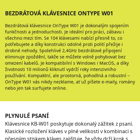
BEZDRÁTOVÁ KLÁVESNICE ONTYPE W01
Bezdrátová klávesnice OnType W01 je dokonalým spojením
funkčnosti a jednoduchosti. Je ideální pro práci, zábavu i
všechno mezi tím. Se 104 klávesami nabízí přesně to, co
potřebujete a díky konstrukci odolné proti polití přežije i
drobné nehody. Spolehlivé 2,4GHz bezdrátové připojení
eliminuje zpoždění, takže se můžete volně pohybovat bez
omezení kabelů. Je kompatibilní s Windows i MacOS, a díky
životnosti 10 milionů kliknutí vydrží roky intenzivního
používání. Kompaktní, ale prostorná, pohodlná a robustní –
OnType W01 vás nikdy nezklame, ať už píšete e-maily, romány
nebo jen tak surfujete online.
PLYNULÉ PSANÍ
Klávesnice KB-W01 poskytuje dokonalý zážitek z psaní.
Klasické rozložení kláves v plné velikosti v kombinaci s
přesným stiskem kláves zajišťuje, že vždy drží krok s