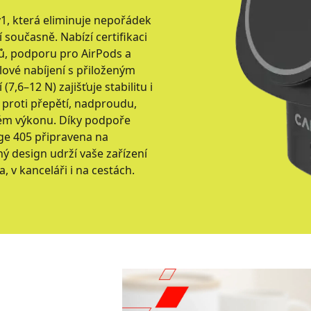
1, která eliminuje nepořádek
í současně. Nabízí certifikaci
ů, podporu pro AirPods a
ové nabíjení s přiloženým
,6–12 N) zajišťuje stabilitu i
y proti přepětí, nadproudu,
lném výkonu. Díky podpoře
ge 405 připravena na
ý design udrží vaše zařízení
 v kanceláři i na cestách.