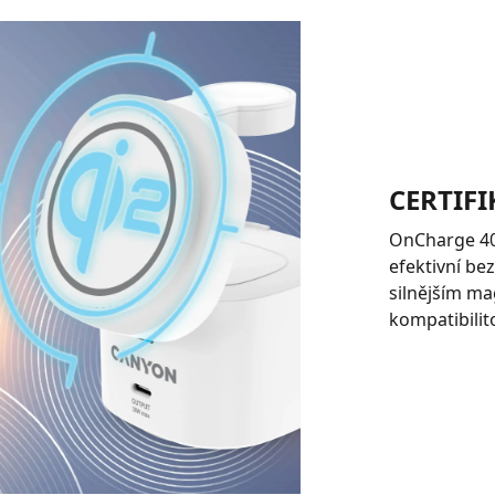
CERTIFI
OnCharge 405
efektivní be
silnějším m
kompatibilit