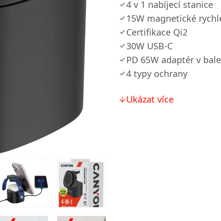
4 v 1 nabíjecí stanice
15W magnetické rychlé
Certifikace Qi2
30W USB-C
PD 65W adaptér v bale
4 typy ochrany
Ukázat více