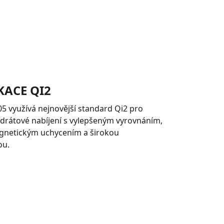
KACE QI2
 využívá nejnovější standard Qi2 pro
zdrátové nabíjení s vylepšeným vyrovnáním,
agnetickým uchycením a širokou
ou.