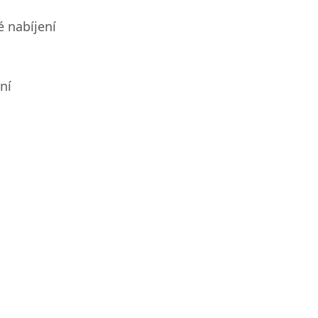
 nabíjení
ní