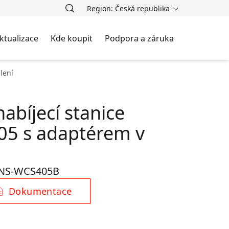
Region: Česká republika
ktualizace
Kde koupit
Podpora a záruka
lení
abíjecí stanice
5 s adaptérem v
NS-WCS405B
Dokumentace