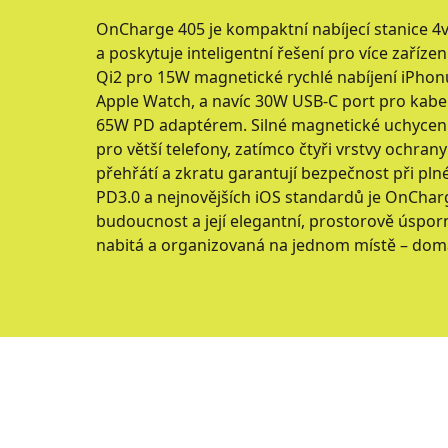
OnCharge 405 je kompaktní nabíjecí stanice 4v
a poskytuje inteligentní řešení pro více zařízen
Qi2 pro 15W magnetické rychlé nabíjení iPhon
Apple Watch, a navíc 30W USB-C port pro kabel
65W PD adaptérem. Silné magnetické uchycení (7
pro větší telefony, zatímco čtyři vrstvy ochran
přehřátí a zkratu garantují bezpečnost při p
PD3.0 a nejnovějších iOS standardů je OnChar
budoucnost a její elegantní, prostorově úsporn
nabitá a organizovaná na jednom místě – doma,