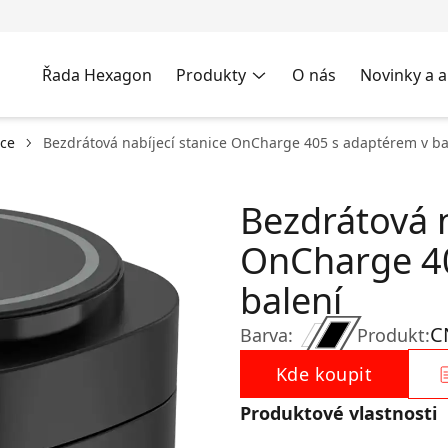
Řada Hexagon
Produkty
O nás
Novinky a a
ice
Bezdrátová nabíjecí stanice OnCharge 405 s adaptérem v ba
Bezdrátová n
OnCharge 40
balení
C
Barva:
Produkt:
Kde koupit
Produktové vlastnosti