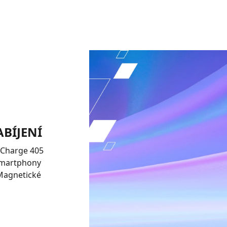
BÍJENÍ
OnCharge 405
smartphony
 Magnetické