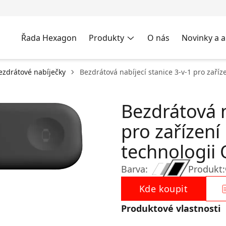
Řada Hexagon
Produkty
O nás
Novinky a a
ezdrátové nabíječky
Bezdrátová nabíjecí stanice 3-v-1 pro zaří
Bezdrátová n
pro zařízení
technologii
Barva:
Produkt:
Kde koupit
Produktové vlastnosti