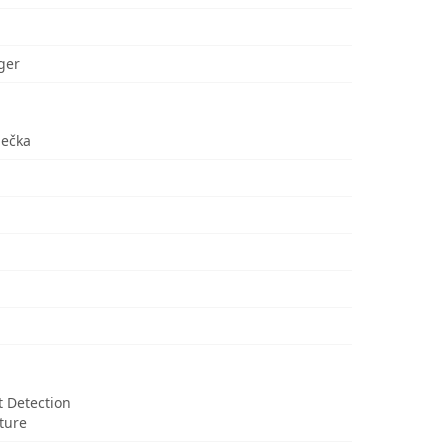
ger
ječka
t Detection
ture