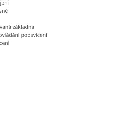
jení
asně
vaná základna
ovládání podsvícení
cení