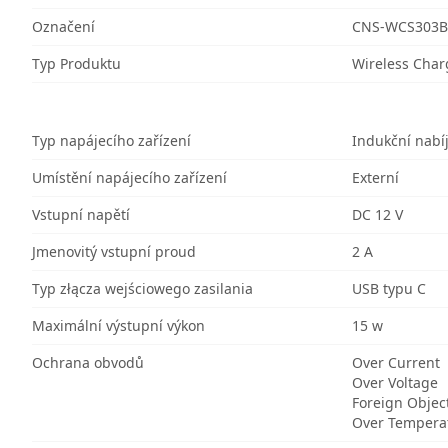
Označení
CNS-WCS303B
Typ Produktu
Wireless Char
Typ napájecího zařízení
Indukční nabí
Umístění napájecího zařízení
Externí
Vstupní napětí
DC 12 V
Jmenovitý vstupní proud
2 A
Typ złącza wejściowego zasilania
USB typu C
Maximální výstupní výkon
15 w
Ochrana obvodů
Over Current
Over Voltage
Foreign Objec
Over Tempera