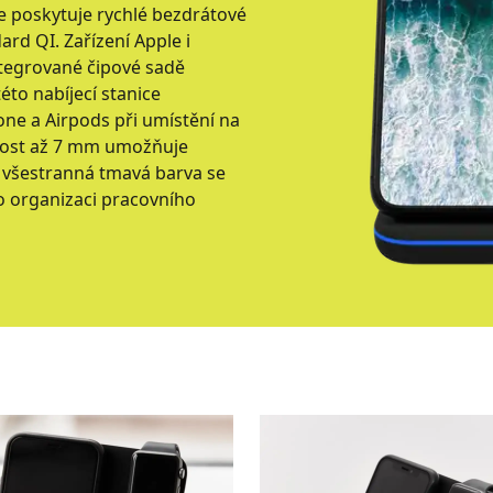
ce poskytuje rychlé bezdrátové
ard QI. Zařízení Apple i
tegrované čipové sadě
éto nabíjecí stanice
ne a Airpods při umístění na
lenost až 7 mm umožňuje
á všestranná tmavá barva se
ro organizaci pracovního