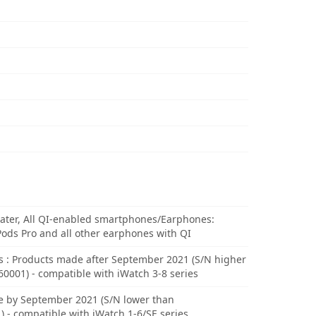
later, All QI-enabled smartphones/Earphones:
Pods Pro and all other earphones with QI
 : Products made after September 2021 (S/N higher
0001) - compatible with iWatch 3-8 series
 by September 2021 (S/N lower than
 - compatible with iWatch 1-6/SE series