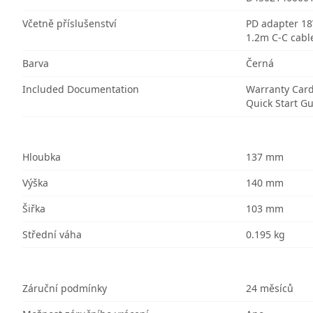
Včetně příslušenství
PD adapter 1
1.2m C-C cabl
Barva
Černá
Included Documentation
Warranty Car
Quick Start G
Hloubka
137 mm
Výška
140 mm
Šiřka
103 mm
Střední váha
0.195 kg
Záruční podmínky
24 měsíců