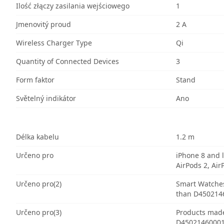
Ilość złączy zasilania wejściowego
1
Jmenovitý proud
2 A
Wireless Charger Type
Qi
Quantity of Connected Devices
3
Form faktor
Stand
Světelný indikátor
Ano
Délka kabelu
1.2 m
Určeno pro
iPhone 8 and 
AirPods 2, Air
Určeno pro(2)
Smart Watches
than D4502146
Určeno pro(3)
Products made
D45021460001)