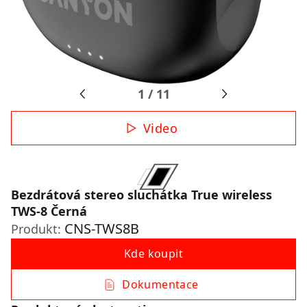
1
/
11
Video
Bezdrátová stereo sluchátka True wireless
TWS-8 Černá
CNS-TWS8B
Produkt:
Kde koupit
Dokumentace