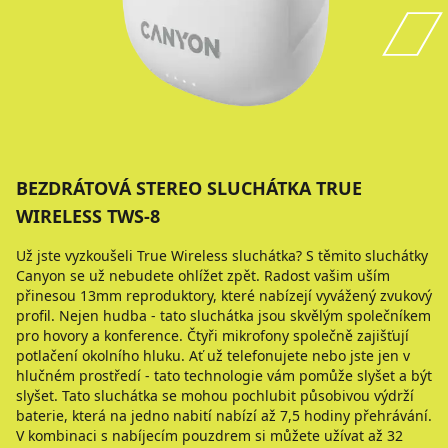
BEZDRÁTOVÁ STEREO SLUCHÁTKA TRUE
WIRELESS TWS-8
Už jste vyzkoušeli True Wireless sluchátka? S těmito sluchátky
Canyon se už nebudete ohlížet zpět. Radost vašim uším
přinesou 13mm reproduktory, které nabízejí vyvážený zvukový
profil. Nejen hudba - tato sluchátka jsou skvělým společníkem
pro hovory a konference. Čtyři mikrofony společně zajišťují
potlačení okolního hluku. Ať už telefonujete nebo jste jen v
hlučném prostředí - tato technologie vám pomůže slyšet a být
slyšet. Tato sluchátka se mohou pochlubit působivou výdrží
baterie, která na jedno nabití nabízí až 7,5 hodiny přehrávání.
V kombinaci s nabíjecím pouzdrem si můžete užívat až 32