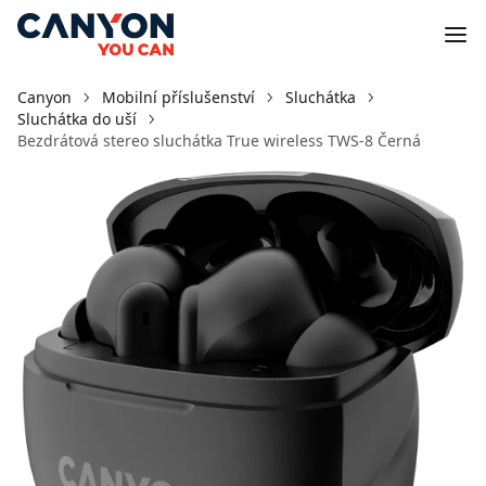
Canyon
Mobilní příslušenství
Sluchátka
Sluchátka do uší
Bezdrátová stereo sluchátka True wireless TWS-8 Černá