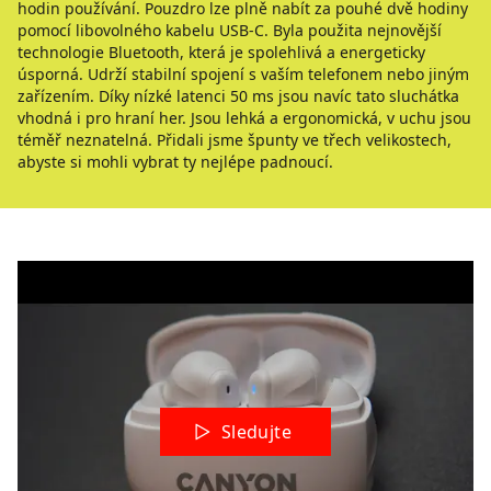
hodin používání. Pouzdro lze plně nabít za pouhé dvě hodiny
pomocí libovolného kabelu USB-C. Byla použita nejnovější
technologie Bluetooth, která je spolehlivá a energeticky
úsporná. Udrží stabilní spojení s vaším telefonem nebo jiným
zařízením. Díky nízké latenci 50 ms jsou navíc tato sluchátka
vhodná i pro hraní her. Jsou lehká a ergonomická, v uchu jsou
téměř neznatelná. Přidali jsme špunty ve třech velikostech,
abyste si mohli vybrat ty nejlépe padnoucí.
Sledujte