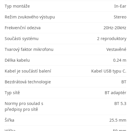
Typ montáže
In-Ear
Režim zvukového výstupu
Stereo
Frekvenční odezva
20Hz-20kHz
Součásti systému
2 reproduktory
Tvarový faktor mikrofonu
Vestavěné
Délka kabelu
0.24 m
Kabel je součástí balení
Kabel USB typu C.
Bezdrátová technologie
BT
Typ sítě
BT adaptér
Normy pro soulad s
BT 5.3
předpisy pro sítě
Šiřka
25.5 mm
Výška
59 mm