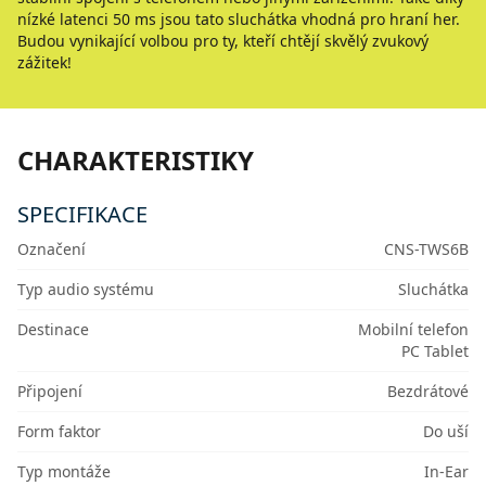
nízké latenci 50 ms jsou tato sluchátka vhodná pro hraní her.
Budou vynikající volbou pro ty, kteří chtějí skvělý zvukový
zážitek!
CHARAKTERISTIKY
SPECIFIKACE
Označení
CNS-TWS6B
Typ audio systému
Sluchátka
Destinace
Mobilní telefon
PC Tablet
Připojení
Bezdrátové
Form faktor
Do uší
Typ montáže
In-Ear