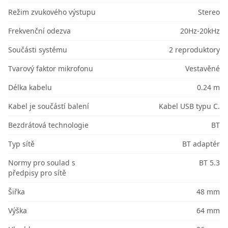
Režim zvukového výstupu
Stereo
Frekvenční odezva
20Hz-20kHz
Součásti systému
2 reproduktory
Tvarový faktor mikrofonu
Vestavěné
Délka kabelu
0.24 m
Kabel je součástí balení
Kabel USB typu C.
Bezdrátová technologie
BT
Typ sítě
BT adaptér
Normy pro soulad s
BT 5.3
předpisy pro sítě
Šiřka
48 mm
Výška
64 mm