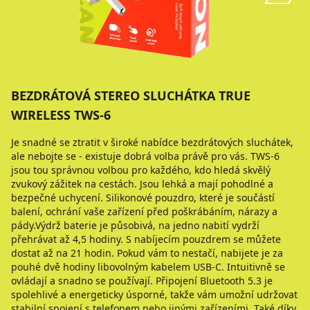
BEZDRÁTOVÁ STEREO SLUCHÁTKA TRUE
WIRELESS TWS-6
Je snadné se ztratit v široké nabídce bezdrátových sluchátek,
ale nebojte se - existuje dobrá volba právě pro vás. TWS-6
jsou tou správnou volbou pro každého, kdo hledá skvělý
zvukový zážitek na cestách. Jsou lehká a mají pohodlné a
bezpečné uchycení. Silikonové pouzdro, které je součástí
balení, ochrání vaše zařízení před poškrábáním, nárazy a
pády.Výdrž baterie je působivá, na jedno nabití vydrží
přehrávat až 4,5 hodiny. S nabíjecím pouzdrem se můžete
dostat až na 21 hodin. Pokud vám to nestačí, nabijete je za
pouhé dvě hodiny libovolným kabelem USB-C. Intuitivně se
ovládají a snadno se používají. Připojení Bluetooth 5.3 je
spolehlivé a energeticky úsporné, takže vám umožní udržovat
stabilní spojení s telefonem nebo jinými zařízeními. Také díky