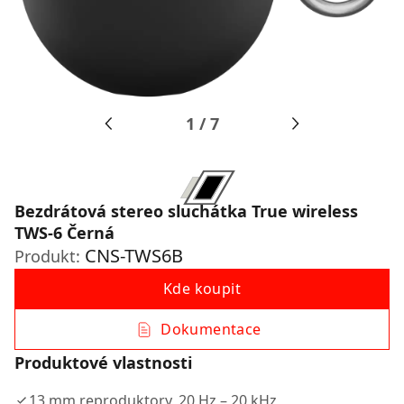
1
/
7
Bezdrátová stereo sluchátka True wireless
TWS-6 Černá
CNS-TWS6B
Produkt:
Kde koupit
Dokumentace
Produktové vlastnosti
13 mm reproduktory, 20 Hz – 20 kHz