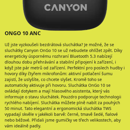
ONGO 10 ANC
Už jste vyzkoušeli bezdrátová sluchátka? Je možné, že se
sluchátky Canyon OnGo 10 se už nebudete ohlížet zpět. Díky
energeticky úspornému rozhraní Bluetooth 5.3 nabízejí
dlouhou dobu přehrávání a stabilní připojení k zařízení, i
když jste pár metrů od zařízení. Perfektní pro poslech hudby i
hovory díky čtyřem mikrofonům: aktivní potlačení šumu
zajistí, že uslyšíte, co chcete slyšet. Kromě toho se
automaticky aktivuje při hovoru. Sluchátka OnGo 10 se
ovládají dotykem a mají hlasového asistenta, který vás
informuje o stavu sluchátek. Pouzdro podporuje technologii
rychlého nabíjení. Sluchátka můžete plně nabít za pouhých
50 minut. Tato elegantní a ergonomická sluchátka TWS
vypadají skvěle v jakékoli barvě: černé, tmavě šedé, fialové
nebo béžové. Přidali jsme gumičky ve třech velikostech, aby
vám ideálně padly.