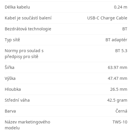
Délka kabelu
0.24 m
Kabel je součástí balení
USB-C Charge Cable
Bezdrátová technologie
BT
Typ sítě
BT adaptér
Normy pro soulad s
BT 5.3
předpisy pro sítě
Šiřka
63.97 mm
Výška
47.47 mm
Hloubka
26.5 mm
Střední váha
42.5 gram
Barva
Černá
Název marketingového
TWS-10
modelu