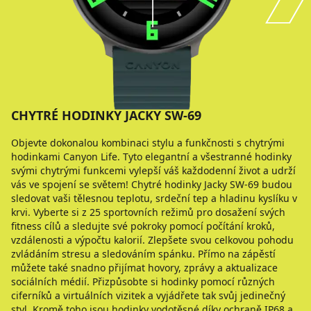
CHYTRÉ HODINKY JACKY SW-69
Objevte dokonalou kombinaci stylu a funkčnosti s chytrými
hodinkami Canyon Life. Tyto elegantní a všestranné hodinky
svými chytrými funkcemi vylepší váš každodenní život a udrží
vás ve spojení se světem! Chytré hodinky Jacky SW-69 budou
sledovat vaši tělesnou teplotu, srdeční tep a hladinu kyslíku v
krvi. Vyberte si z 25 sportovních režimů pro dosažení svých
fitness cílů a sledujte své pokroky pomocí počítání kroků,
vzdálenosti a výpočtu kalorií. Zlepšete svou celkovou pohodu
zvládáním stresu a sledováním spánku. Přímo na zápěstí
můžete také snadno přijímat hovory, zprávy a aktualizace
sociálních médií. Přizpůsobte si hodinky pomocí různých
ciferníků a virtuálních vizitek a vyjádřete tak svůj jedinečný
styl. Kromě toho jsou hodinky vodotěsné díky ochraně IP68 a