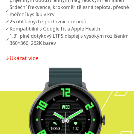
příjemným oboustranným magnetickým řemínkem
Srdeční frekvence, krokoměr, tělesná teplota, přesné
měření kyslíku v krvi
25 oblíbených sportovních režimů
Kompatibilní s Google Fit a Apple Health
1,3'' plně dotykový LTPS displej s vysokým rozlišením
360*360; 262K barev
Ukázat více