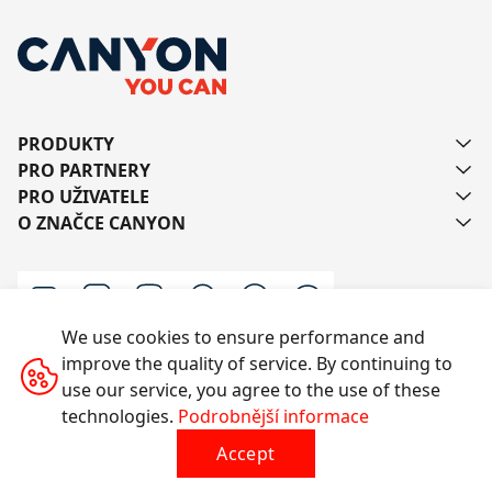
PRODUKTY
PRO PARTNERY
PRO UŽIVATELE
O ZNAČCE CANYON
We use cookies to ensure performance and
improve the quality of service. By continuing to
Kontaktujte nás
use our service, you agree to the use of these
technologies.
Podrobnější informace
Accept
Všechna práva vyhrazena © 2014-2026 CANYON