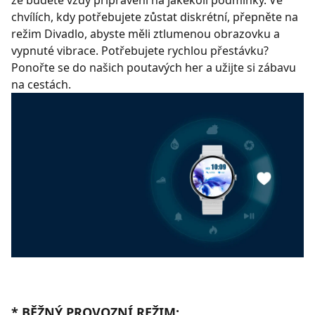
že budete vždy připraveni na jakékoli podmínky. Ve
chvílích, kdy potřebujete zůstat diskrétní, přepněte na
režim Divadlo, abyste měli ztlumenou obrazovku a
vypnuté vibrace. Potřebujete rychlou přestávku?
Ponořte se do našich poutavých her a užijte si zábavu
na cestách.
* BĚŽNÝ PROVOZNÍ REŽIM: