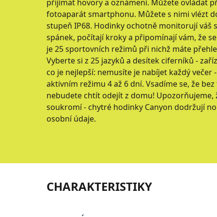
přijímat hovory a oznámení. Můžete ovládat p
fotoaparát smartphonu. Můžete s nimi vlézt do
stupeň IP68. Hodinky ochotně monitorují váš sr
spánek, počítají kroky a připomínají vám, že se
je 25 sportovních režimů při nichž máte přehle
Vyberte si z 25 jazyků a desítek ciferníků - zaří
co je nejlepší: nemusíte je nabíjet každý večer
aktivním režimu 4 až 6 dní. Vsadíme se, že bez
nebudete chtít odejít z domu! Upozorňujeme, 
soukromí - chytré hodinky Canyon dodržují n
osobní údaje.
CHARAKTERISTIKY