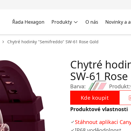
Řada Hexagon
Produkty
O nás
Novinky a a
Chytré hodinky "Semifreddo" SW-61 Rose Gold
Chytré hodi
SW-61 Rose
Barva:
Produkt:
Kde koupit
Produktové vlastnosti
Stáhnout aplikaci Cany
IP68 voděodolnost