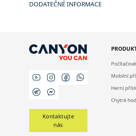
DODATEČNÉ INFORMACE
PRODUK
Počítačové
Mobilní př
Herní přís
Chytré ho
Kontaktujte
nás