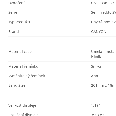
Označení
CNS-SW61BR
Série
Semifreddo S
Typ Produktu
Chytré hodink
Brand
CANYON
Materiál case
Umělá hmota
Hliník
Materiál řemínku
Silikon
Vyměnitelný řemínek
Ano
Band Size
261mm x 18
Velikost displeje
1.19"
Rozlišení displeje
390x390