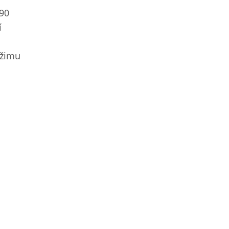
90
í
ežimu