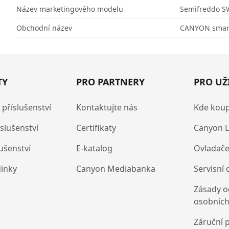
Název marketingového modelu
Semifreddo S
Obchodní název
CANYON smart
TY
PRO PARTNERY
PRO UŽ
 příslušenství
Kontaktujte nás
Kde koup
íslušenství
Certifikaty
Canyon L
lušenství
E-katalog
Ovladače
dinky
Canyon Mediabanka
Servisní 
Zásady o
osobních
Záruční 