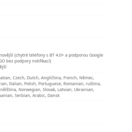
novější (chytré telefony s BT 4.0+ a podporou Google
GO bez podpory notifikací)
ější
atian, Czech, Dutch, Angličtina, French, Němec,
an, Italian, Polish, Portuguese, Romanian, ruština,
nělština, Norwegian, Slovak, Latvian, Ukrainian,
uanian, Serbian, Arabic, Dansk