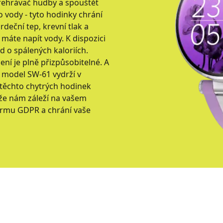
řehrávač hudby a spouštět
 vody - tyto hodinky chrání
deční tep, krevní tlak a
 máte napít vody. K dispozici
d o spálených kaloriích.
zení je plně přizpůsobitelné. A
 - model SW-61 vydrží v
 těchto chytrých hodinek
že nám záleží na vašem
ormu GDPR a chrání vaše