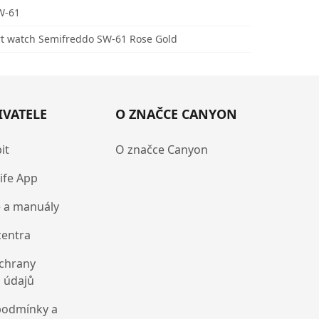
W-61
 watch Semifreddo SW-61 Rose Gold
IVATELE
O ZNAČCE CANYON
it
O značce Canyon
ife App
 a manuály
centra
chrany
 údajů
podmínky a