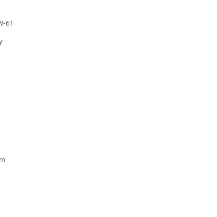
W-61
y
mm