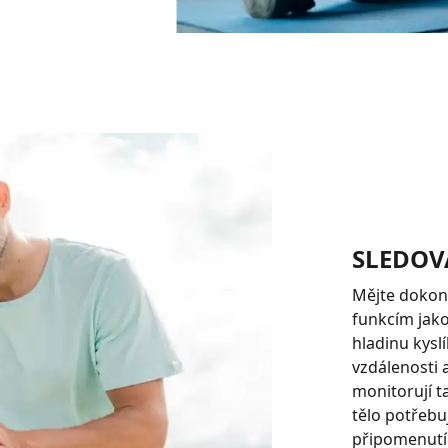
SLEDOV
Mějte dokona
funkcím jako
hladinu kysl
vzdálenosti 
monitorují t
tělo potřebu
připomenutí