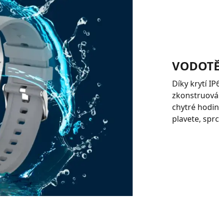
VODOTĚ
Díky krytí I
zkonstruován
chytré hodin
plavete, sprc