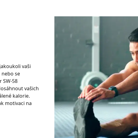
akoukoli vaši
e nebo se
er SW-58
 dosáhnout vašich
álené kalorie.
tak motivaci na