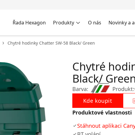
Řada Hexagon
Produkty
O nás
Novinky a a
Chytré hodinky Chatter SW-58 Black/ Green
Chytré hodi
Black/ Gree
Barva:
Produkt:
Kde koupit
Produktové vlastnosti
Stáhnout aplikaci Cany
BT volání