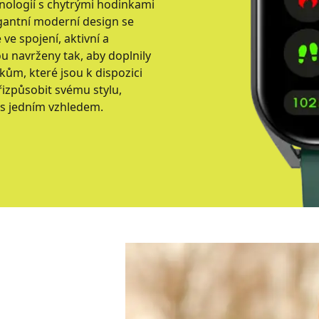
hnologií s chytrými hodinkami
egantní moderní design se
ve spojení, aktivní a
u navrženy tak, aby doplnily
níkům, které jsou k dispozici
řizpůsobit svému stylu,
t s jedním vzhledem.