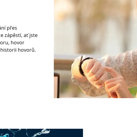
ání přes
 zápěstí, ať jste
voru, hovor
historii hovorů.