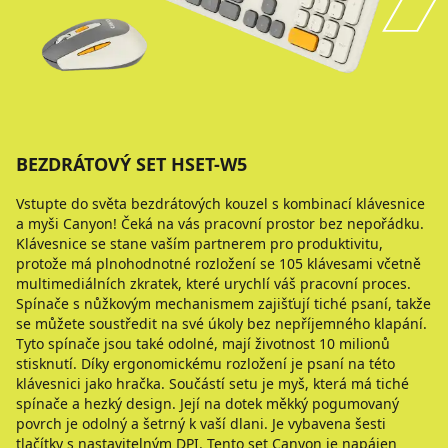
BEZDRÁTOVÝ SET HSET-W5
Vstupte do světa bezdrátových kouzel s kombinací klávesnice
a myši Canyon! Čeká na vás pracovní prostor bez nepořádku.
Klávesnice se stane vaším partnerem pro produktivitu,
protože má plnohodnotné rozložení se 105 klávesami včetně
multimediálních zkratek, které urychlí váš pracovní proces.
Spínače s nůžkovým mechanismem zajišťují tiché psaní, takže
se můžete soustředit na své úkoly bez nepříjemného klapání.
Tyto spínače jsou také odolné, mají životnost 10 milionů
stisknutí. Díky ergonomickému rozložení je psaní na této
klávesnici jako hračka. Součástí setu je myš, která má tiché
spínače a hezký design. Její na dotek měkký pogumovaný
povrch je odolný a šetrný k vaší dlani. Je vybavena šesti
tlačítky s nastavitelným DPI. Tento set Canyon je napájen