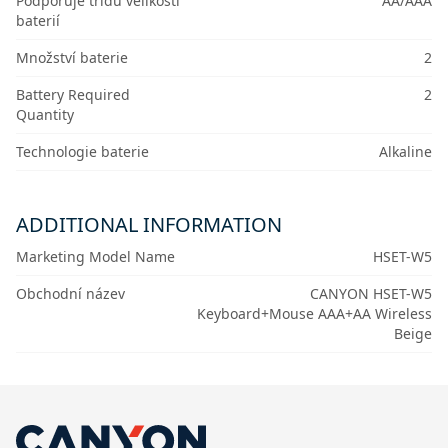
Podporuje třídu velikostí
AA/AAA
baterií
Množství baterie
2
Battery Required
2
Quantity
Technologie baterie
Alkaline
ADDITIONAL INFORMATION
Marketing Model Name
HSET-W5
Obchodní název
CANYON HSET-W5
Keyboard+Mouse AAA+AA Wireless
Beige