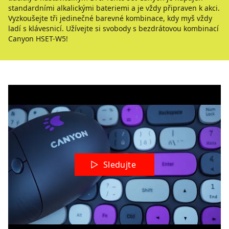
standardními alkalickými bateriemi a je vždy připraven k akci.
Vyzkoušejte tři jedinečné barevné kombinace, kdy myš vždy
ladí s klávesnicí. Užívejte si svobody s bezdrátovou kombinací
Canyon HSET-W5!
Sledujte